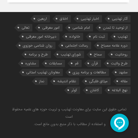
آثار تهذیبی
اخبار تهذیبی
اخلاق
اربعین
از توحید تا تمدن
امام شناسی
امور معرفتی
تعالی
تهذیب
ثبت نام
خانواده
دبیرخانه امور معرفتی
دوره علامه مصباح
رسالت اجتماعی
روان شناسی حوزوی
روحانیت
سماح
شورای تهذیب
طرح و برنامه
طرح ولایت
قرآن
قم
مسابقات
مشاوره
مشهد
مطالعات و برنامه ریزی
معاونان تهذیب استانی
مقاله
میثاق طلبگی
نظام اندیشه
نماز
نهج البلاغه
کاشان
کوثر
تمامی حقوق این سایت برای معاونت تهذیب و تربیت حوزه های علمیه محفوظ
است
و استفاده از مطالب با ذکر منبع بدون مانع است.