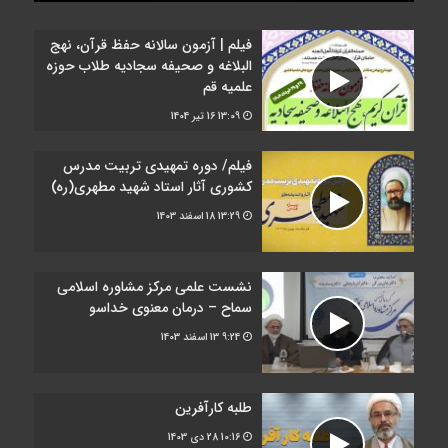
فیلم | آزمون سالانه حفظ قرآن، نهج
البلاغه و صحیفه سجادیه طلاب حوزه
علمیه قم
13:09
16 تیر 1404
فیلم/ دوره تمهیدی تربیت مدرس
کشوری آثار استاد شهید مطهری(ره)
13:29
18 اسفند 1403
نشست علمی مرکز مشاوره اسلامی
سماح – درمان معنوی خداسو
9:24
13 اسفند 1403
طلبه کارآفرین
10:16
28 دی 1403