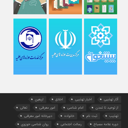
آثار تهذیبی
اخبار تهذیبی
اخلاق
اربعین
از توحید تا تمدن
امام شناسی
امور معرفتی
تعالی
تهذیب
ثبت نام
خانواده
دبیرخانه امور معرفتی
دوره علامه مصباح
رسالت اجتماعی
روان شناسی حوزوی