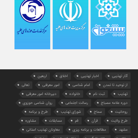
آثار تهذیبی
اخبار تهذیبی
اخلاق
اربعین
از توحید تا تمدن
امام شناسی
امور معرفتی
تعالی
تهذیب
ثبت نام
خانواده
دبیرخانه امور معرفتی
دوره علامه مصباح
رسالت اجتماعی
روان شناسی حوزوی
روحانیت
سماح
شورای تهذیب
طرح و برنامه
طرح ولایت
قرآن
قم
مسابقات
مشاوره
مشهد
مطالعات و برنامه ریزی
معاونان تهذیب استانی