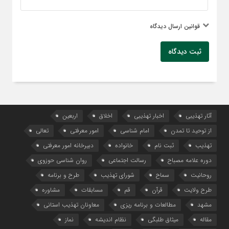
قوانین ارسال دیدگاه
ثبت دیدگاه
آثار تهذیبی
اخبار تهذیبی
اخلاق
اربعین
از توحید تا تمدن
امام شناسی
امور معرفتی
تعالی
تهذیب
ثبت نام
خانواده
دبیرخانه امور معرفتی
دوره علامه مصباح
رسالت اجتماعی
روان شناسی حوزوی
روحانیت
سماح
شورای تهذیب
طرح و برنامه
طرح ولایت
قرآن
قم
مسابقات
مشاوره
مشهد
مطالعات و برنامه ریزی
معاونان تهذیب استانی
مقاله
میثاق طلبگی
نظام اندیشه
نماز