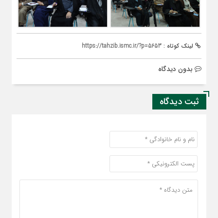
لینک کوتاه :
https://tahzib.ismc.ir/?p=5653
بدون دیدگاه
ثبت دیدگاه