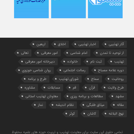
آثار تهذیبی
اخبار تهذیبی
اخلاق
اربعین
از توحید تا تمدن
امام شناسی
امور معرفتی
تعالی
تهذیب
ثبت نام
خانواده
دبیرخانه امور معرفتی
دوره علامه مصباح
رسالت اجتماعی
روان شناسی حوزوی
روحانیت
سماح
شورای تهذیب
طرح و برنامه
طرح ولایت
قرآن
قم
مسابقات
مشاوره
مشهد
مطالعات و برنامه ریزی
معاونان تهذیب استانی
مقاله
میثاق طلبگی
نظام اندیشه
نماز
نهج البلاغه
کاشان
کوثر
تمامی حقوق این سایت برای معاونت تهذیب و تربیت حوزه های علمیه محفوظ