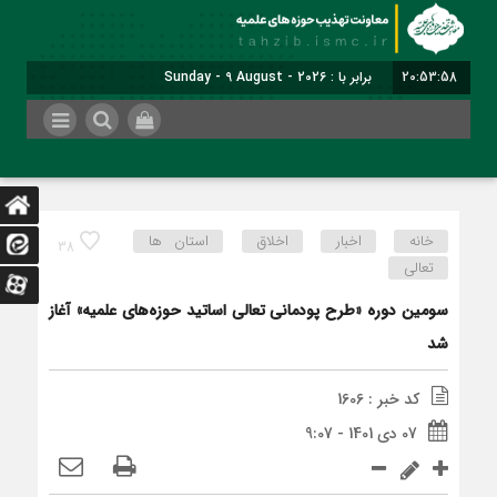
20:53:58
برابر با : Sunday - 9 August - 2026
خانه
اخبار
اخلاق
استان ها
38
تعالی
سومین دوره «طرح پودمانی تعالی اساتید حوزه‌های علمیه» آغاز
شد
کد خبر : 1606
07 دی 1401 - 9:07