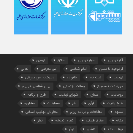
آثار تهذیبی
اخبار تهذیبی
اخلاق
اربعین
از توحید تا تمدن
امام شناسی
امور معرفتی
تعالی
تهذیب
ثبت نام
خانواده
دبیرخانه امور معرفتی
دوره علامه مصباح
رسالت اجتماعی
روان شناسی حوزوی
روحانیت
سماح
شورای تهذیب
طرح و برنامه
طرح ولایت
قرآن
قم
مسابقات
مشاوره
مشهد
مطالعات و برنامه ریزی
معاونان تهذیب استانی
مقاله
میثاق طلبگی
نظام اندیشه
نماز
نهج البلاغه
کاشان
کوثر