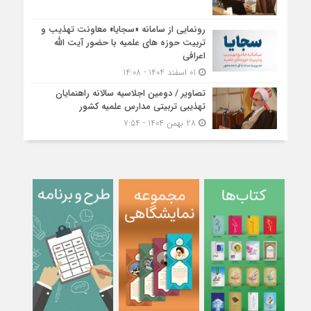
رونمایی از سامانه «سجایا» معاونت تهذیب و
تربیت حوزه‌ های علمیه با حضور آیت الله
اعرافی
01 اسفند 1404 - 14:08
تصاویر / دومین اجلاسیه سالانه راهنمایان
تهذیبی تربیتی مدارس علمیه کشور
28 بهمن 1404 - 7:54