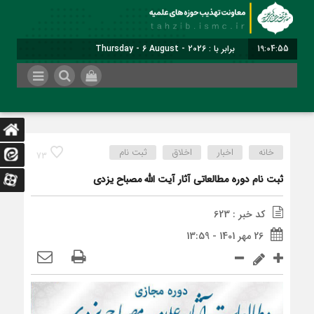
19:04:55
برابر با : Thursday - 6 August - 2026
خانه
اخبار
اخلاق
ثبت نام
73
ثبت نام دوره مطالعاتی آثار آیت الله مصباح یزدی
کد خبر : 623
26 مهر 1401 - 13:59