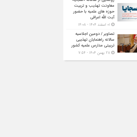
معاونت تهذیب و تربیت
حوزه‌ های علمیه با حضور
آیت الله اعرافی
01 اسفند 1404 - 14:08
تصاویر / دومین اجلاسیه
سالانه راهنمایان تهذیبی
تربیتی مدارس علمیه کشور
28 بهمن 1404 - 7:54