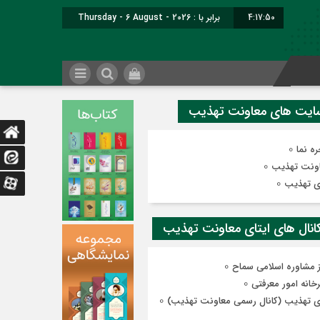
4:17:50
برابر با : Thursday - 6 August - 2026
0
ه نما
0
ونت تهذیب
0
ی تهذیب
0
ز مشاوره اسلامی سماح
0
رخانه امور معرفتی
0
ی تهذیب (کانال رسمی معاونت تهذیب)