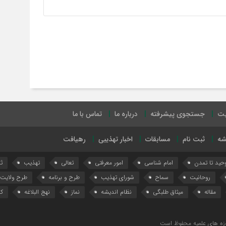
یت
جستجوی پیشرفته
درباره ما
تماس با ما
شه
ثبت نام
مسابقات
اخبار تهذیبی
رهیافت
وحید تا تمدن
امام شناسی
امور معرفتی
تعالی
تهذیب
ث
روحانیت
سماح
شورای تهذیب
طرح و برنامه
طرح ولایت
مقاله
میثاق طلبگی
نظام اندیشه
نماز
نهج البلاغه
کا
زه های علمیه محفوظ است