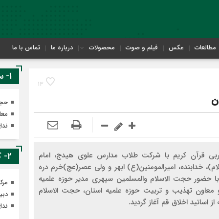
مطالعات
عکس
فیلم و صوت
محصولات
درباره ما
تماس با ما
1- سایت های معاونت تهذیب
13
ن
حجر
معا
ندا
ربی قرآن کریم با شرکت طلاب مدارس علوی هیدج، امام
2- کانال های ایتای معاونت تهذیب
لام)، خدابنده، امیرالمومنین(ع) ابهر و ولی عصر(عج)خرم دره
ا حضور حجت الاسلام والمسلمین سپهری مدیر حوزه علمیه
مرک
لو معاون تهذیب و تربیت حوزه علمیه استان، حجت الاسلام
دبی
از اساتید اخلاق قم آغاز گردید.
ندا