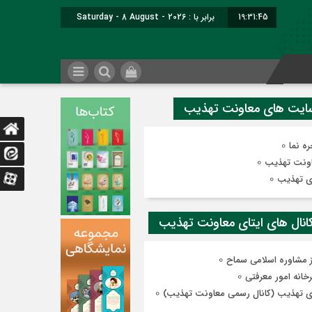
19:31:45
برابر با : Saturday - 8 August - 2026
0
ه نما
0
ونت تهذیب
0
ی تهذیب
0
ز مشاوره اسلامی سماح
0
رخانه امور معرفتی
0
ی تهذیب (کانال رسمی معاونت تهذیب)