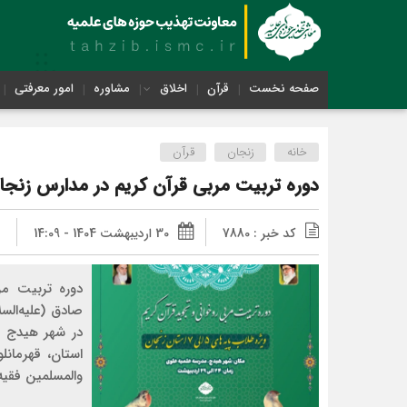
صفحه نخست
قرآن
اخلاق
مشاوره
امور معرفتی
خانه
زنجان
قرآن
دوره تربیت مربی قرآن کریم در مدارس زنجا
کد خبر : 7880
30 اردیبهشت 1404 - 14:09
دوره تربیت م
صادق (علیه‌الس
در شهر هیدج ب
استان، قهرمان
والمسلمین فقیه 