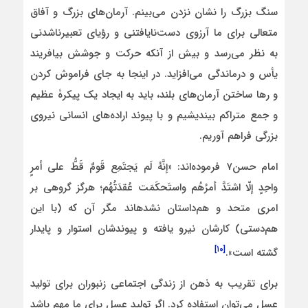
سنگ بزرگ را نشان نزدن می‌بینم. آرمان‌های بزرگ و آفاق
متعالی برای ما آرزوی دست‌نایافتنی و رؤیای تعبیرناشدنی
به نظر می‌رسد و بیش از آنکه حرکت و جوشش بیافریند
یأس و درماندگی می‌افزاید. در اینجا به جای فراموش کردن
و رها ساختن آرمان‌های بلند، باید به ایجاد یک پیکرۀ عظیم
و جمع متراکم بیندیشیم و با پیوند اراده‌های انسانی نیروی
بزرگی فراهم آوریم.
امام حسن۷ فرموده‌اند: «إنَّهُ لَم یَجتَمِع قَومٌ قَطُّ علی‏ أمرٍ
واحِدٍ إلّا اشتَدَّ أمرُهُم واستَحکَمَت عُقدَتُهُم؛ هرگز گروهی بر
امری متحد و هم‌داستان نشده‏اند مگر آن که (با این
هم‌دستی) کارشان نیرو یافته و پیوندشان استوار و پایدار
[۱۰]
گشته است».
برای تقریب به ذهن از زندگی اجتماعی زنبوران برای تولید
عسل می‌توان استفاده کرد. اگر تولید عسل برای ما مهم باشد