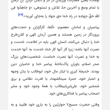
اوست؛ یعنی مشارکت ورزیدن در کار و دنبال کردن آن آرمان
با تمام وسع و آخرین حدّ تلاش و نستوهی: «وَ جاهِدُوا فِی
[۲۴]
اللَّهِ حَقَّ جِهادِهِ؛ در راه خدا حق جهاد را به‌جای آورید».
پیامبران و امامان معصوم: خُلفا، کارگزاران و حجت‌های
پروردگار در زمین هستند و همین آرمان الهی و کلان‌طرح
خدا را دنبال می‌کنند، انسان الهی باید در اطاعت، خدمت و
نصرت آنها باشد؛ زیرا کار آنها کار خدا، خدمت به آنها خدمت
به خدا و نصرت آنها نصرت خداست. شخصیت‌های بزرگ
صدر اسلام، یاوران پاک‌باختۀ پیامبر خدا و حامیان دین
بودند: خدیجۀ کبری با ایثار مال خود، ابوطالب با بذل وجهه
و اعتبار خود، حمزۀ سیدالشهداء با قدرت نظامی و برق
شمشیر خود، علی‌ابن‌ابیطالب با همۀ وجود خود و سایر
اصحاب پیامبر با فداکاری‌های خود.
وقتی حضرت مسیح۷ حواریّین را به یاری خود طلبید و به