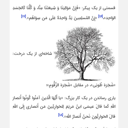
قسمتی از یک پیکر: «فَإِنَّ مَوَالِیَنَا وَ شِیعَتَنَا مِنَّا، وَ کُلُّنَا کَالجَسَدِ
[۱۷]
[۱۶]
الوَاحِد»،
«إِنَّ المُسلِمِینَ یَدٌ وَاحِدَهٌ عَلَی مَن سِوَاهُم».
شاخه‌ای از یک درخت:
«شَجَرَهَ طُوبَی»، در مقابل «شَجَرَهَ الزَّقُّومِ»؛
یاری رساندن در یک کار بزرگ: «یا أَیُّهَا الَّذینَ آمَنُوا کُونُوا أَنصارَ
اللَّهِ کَما قالَ عیسَی ابنُ مَریَمَ لِلحَوارِیِّینَ مَن أَنصاری إِلَی اللَّهِ
[۱۸]
قالَ الحَوارِیُّونَ نَحنُ أَنصارُ اللَّه‏».