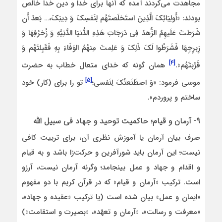
مجاهدت می‌کردند آمده که آنها برای خدا و دین خدا خالص
بودند: «أَولِیَائِکَ الَّذِینَ استَخلَصتَهُم لِنَفسِکَ وَ دِینِکَ،… بَعدَ أَن
شَرَطتَ عَلَیهِمُ الزُّهدَ فِی دَرَجَاتِ هَذِهِ الدُّنیَا الدَّنِیَّهِ وَ زُخرُفِهَا وَ
زِبرِجِهَا فَشَرَطُوا لَکَ ذَلِکَ وَ عَلِمتَ مِنهُمُ الوَفَاءَ بِهِ فَقَبِلتَهُم وَ
[۴]
قَرَّبتَهُم»‏.
همان گونه که خدای متعال خطاب به حضرت
[۵]
موسی فرمود: «وَ اصطَنَعتُکَ لِنَفسی؛
تو را برای (کار) خود
ساختم و پروردم».
۹- آرمان و قیام؛ حاکمیت توحید و جهاد فی سبیل الله
صرف بیان آرمان یا آموزش نظری آن، برای تربیت کافی
نیست؛ این آرمان باید شورآفرین و حرکت‌زا باشد و به قیام
و اقدام و جهاد و عمل بینجامد؛ وگرنه آرمان نیست، آرزو
است. ترکیب «آرمان و قیام» که در قرآن کریم با دو مفهوم
«ایمان و عمل» بیان شده است (یا ترکیب «عقیده و جهاد»،
«معرفت و رسالت»، «آرمان و تعهّد»، «بصیرت و استقامت»)