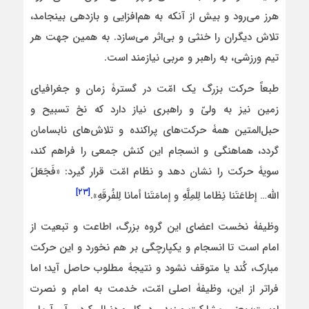
هرز می‌رود و بیش از آنکه به هم‌افزایی و بازدهی بینجامد،
تلاش دیگران را خنثی و بی‌اثر می‌سازد. به همین جهت هر
تیم ورزشی، به راهبر و مربی نیازمند است.
طبعاً حرکت بزرگ یک امّت در گسترۀ زمان و جغرافیای
زمین نیز به ولیّ و راهبری نیاز دارد که نخ تسبیح و
حبل‌المتین همۀ حرکت‌های پراکنده و تلاش‌های نابسامان
گردد، هماهنگی و انسجام این کنش جمعی را فراهم کند،
سویۀ حرکت را نشان دهد و نظام امّت قرار گیرد: «فَجَعَلَ
[۲۳]
اللّه… إطاعَتَنا نِظاما لِلمِلَّهِ و إمامَتَنا أمانا لِلفُرقَهِ».
وظیفۀ نخست اعضای این گروه بزرگ، اطاعت و تبعیت از
امام است تا انسجام و یکپارچگی بر هم نخورد و این حرکت
مبارک، کُند یا متوقف نشود و نتیجۀ مطلوب حاصل آید؛ اما
فراتر از این، وظیفۀ اصلی امّت، خدمت به امام و نصرت