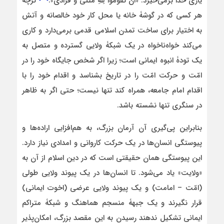
یاری خدا برمی‌خیزد: «أَن تَقُومُوا لِلَّهِ مَثنی‏ وَ فُرادی».‏
گرچه
هر کسی که در گوشۀ خانه یا محل کار خود خالصانه و آتش
به اختیار برای ساخت تمدن اسلامی قدمی برمی‌دارد و کاری
می‌کند خواه‌ناخواه در یک شبکۀ ولایی گسترده و متصل به
یک تودۀ انبوه ایمانی است؛ زیرا اگر شخص جایگاه خود را در
امّت و حرکت امّت را در تاریخ بشناسد و اقدام خود را با
اقدام امام جامعه، همراه کند تنها نیست؛ حتی اگر به ظاهر
در سنگری تنها نشسته باشد.
بنابراین پی‌گیری آن آرمان بزرگ، به هم‌افزایی اراده‌ها و
پیوستگی انسان‌ها در یک حرکت کاروانی و امدادی نیاز دارد.
این پیوستگی همان حقیقتی است که در دین اسلام از آن به
«ولایت» یاد می‌شود. تا انسان‌ها در یک پیوند ولایی طولی
(امّت – امامت) و یک پیوند ولایی عرضی (اخوت ایمانی)
قرار نگیرند و یک جبهۀ منسجم هماهنگ و شبکۀ متراکم
ایمانی تشکیل ندهند رسیدن به این مقصد بزرگ، امکان‌پذیر