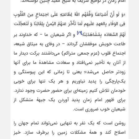
امام زمان در توقیع شریف به شیخ مفید چنین نوشته‌اند:
«وَ لَو أَنَّ أَشیَاعَنَا وَفَّقَهُم اللَّهُ لِطَاعَتِهِ عَلَی اجتِمَاعٍ مِنَ القُلُوبِ
فِی الوَفَاءِ بِالعَهدِ عَلَیهِم لَمَا تَأَخَّرَ عَنهُمُ الیُمنُ بِلِقَائِنَا وَ لَتَعَجَّلَت
[۱۹]
لَهُمُ السَّعَادَه بِمُشَاهَدَتِنَا؛
و اگر شیعیان ما – که خداوند بر
طاعت خویش موفقشان گرداند – در وفای به میثاق شیعه،
اجتماع قلوب (عزم جمعی متراکم) می‌داشتند برکت دیدار ما
از آنان به تأخیر نمی‌افتاد و سعادت مشاهدۀ ما برای آنها
زودتر حاصل می‌شد»؛ یعنی تا زمانی که این پیوستگی و
یک‌پارچگی را پدید نیاوریم و هر یک تنها برای خوبی
خودمان تلاش کنیم زمینه‌ای برای حضور حضرت وجود ندارد.
برای ظهور امام زمان پدید آوردن یک جبهۀ متشکل از
شیعیان خوب ضروری است.
روشن است که یک نفر به تنهایی نمی‌تواند تمام جهان را
اصلاح کند و همۀ مشکلات زمین را برطرف سازد. خیز