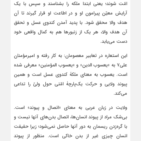
امّت شوند؛ یعنی ابتدا ملکه را بشناسند و سپس با یک
آرایش معیّن پیرامون او و در اطاعت او قرار گیرند تا آن
هدف والا محقق شود. با پدید آمدن کندوی عسل و تحقق
آن هدف والا، هر یک از زنبورها هم به کمال واقعی خود
دست می‌یابد.
این استعاره در تعابیر معصومان: به کار رفته و امیرمؤمنان
علی۷ به «یعسوب الدین» و «یعسوب المؤمنین» معرفی شده
است. یعسوب به معنای ملکۀ کندوی عسل است و همین
پیوند ولایی و حرکت یک‌پارچۀ امّتی حول ولیّ را تداعی
می‌کند.
ولایت در زبان عربی به معنای «اتصال و پیوند» است.
بی‌شک مراد از پیوند انسان‌ها، اتصال بدن‌های آنها نیست و
با گره‌زدن ریسمان به دور آنها حاصل نمی‌شود؛ زیرا حقیقت
انسان چیزی غیر از بدن خاکی است. منظور از پیوند