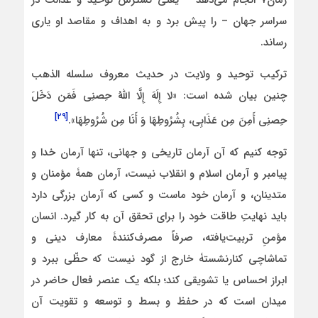
سراسر جهان – را پیش برد و به اهداف و مقاصد او یاری
رساند.
ترکیب توحید و ولایت در حدیث معروف سلسله الذهب
چنین بیان شده است: «لا إِلَهَ إِلَّا اللَّهُ حِصنِی فَمَن دَخَلَ
[۲۹]
حِصنِی أَمِنَ مِن عَذَابِی، بِشُرُوطِهَا وَ أَنَا مِن شُرُوطِهَا».
توجه کنیم که آن آرمان تاریخی و جهانی، تنها آرمان خدا و
پیامبر و آرمان اسلام و انقلاب نیست، آرمان همۀ مؤمنان و
متدینان، و آرمان خود ماست و کسی که آرمان بزرگی دارد
باید نهایتِ طاقت خود را برای تحقق آن به کار گیرد. انسان
مؤمنِ تربیت‌یافته، صرفاً مصرف‌کنندۀ معارف دینی و
تماشاچی کنارنشستۀ خارج از گود نیست که حظّی ببرد و
ابراز احساس یا تشویقی کند؛ بلکه یک عنصر فعال حاضر در
میدان است که در حفظ و بسط و توسعه و تقویت آن