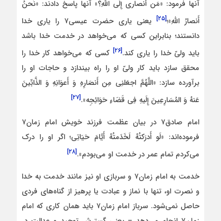
آنها فرمود: «مَن أَنصاری إِلَی اللَّهِ؟» آنها پاسخ دادند: «نَحنُ
[۲۵]
أَنصارُ اللَّهِ»؛
یعنی یاری حضرت عیسی۷ را یاری خدا
دانستند؛ بنابراین کسی که می‌خواهد در خدمت خدا باشد
[۲۶]
باید ولیّ خدا را یاری کند.
کسی که می‌خواهد کار خدا را
محقق سازد باید کار ولیّ او را راه بیندازد و حاجات او را
برآورده سازد: «اللَّهُمَّ اجعَلنِی مِن أَنصَارِهِ وَ أَعوَانِهِ وَ الذَّابِّینَ
[۲۷]
عَنهُ وَ المُسَارِعِینَ إِلَیهِ فِی قَضَاءِ حَوَائِجِه‏».
امام صادق۷ در بیان عظمت فرزند خویش امام زمان۷
فرموده‌اند: «لَو أَدرَکتُهُ لَخَدَمتُهُ أَیَّامَ حَیَاتِی؛ اگر ‏او را درک
[۲۸]
می‌کردم تمام عمر در خدمت او می‌بودم».
خدمت به امام زمان۷ و سربازی او نیز مانند خدمت به خدا
و نصرت او، تنها با نماز و عبادت یا پرهیز از گناه‌های فردی
حاصل نمی‌شود. سرباز امام زمان۷ باید همان کاری که امام
زمان۷ انجام می‌دهد – یعنی گسترش توحید و عدالت در