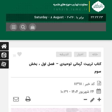
22:22:25
برابر با : Saturday - 8 August - 2026
خانه
اخبار
اندیشه
18
کتاب تربیت آرمانی توحیدی – فصل اول ، بخش
سوم
کد خبر : 8398
24 شهریور 1404 - 10:39