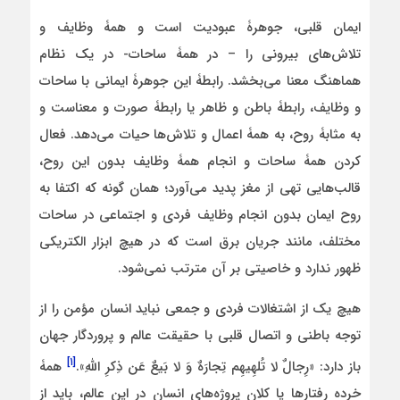
ایمان قلبی، جوهرۀ عبودیت است و همۀ وظایف و
تلاش‌های بیرونی را – در همۀ ساحات- در یک نظام
هماهنگ معنا می‌بخشد. رابطۀ این جوهرۀ ایمانی با ساحات
و وظایف، رابطۀ باطن و ظاهر یا رابطۀ صورت و معناست و
به مثابۀ روح، به همۀ اعمال و تلاش‌ها حیات می‌دهد. فعال
کردن همۀ ساحات و انجام همۀ وظایف بدون این روح،
قالب‌هایی تهی از مغز پدید می‌آورد؛ همان گونه که اکتفا به
روح ایمان بدون انجام وظایف فردی و اجتماعی در ساحات
مختلف، مانند جریان برق است که در هیچ ابزار الکتریکی
ظهور ندارد و خاصیتی بر آن مترتب نمی‌شود.
هیچ یک از اشتغالات فردی و جمعی نباید انسان مؤمن را از
توجه باطنی و اتصال قلبی با حقیقت عالم و پروردگار جهان
[۱]
باز دارد: «رِجالٌ لا تُلهِیهِم تِجارَهٌ وَ لا بَیعٌ عَن ذِکرِ اللَّهِ».
همۀ
خرده رفتارها یا کلان پروژه‌های انسان در این عالم، باید از