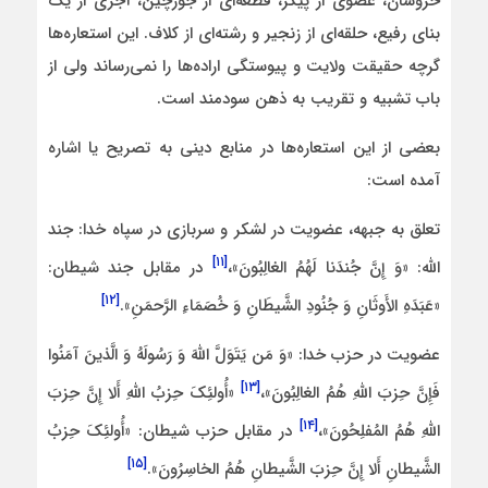
خروشان، عضوی از پیکر، قطعه‌ای از جورچین، آجری از یک
بنای رفیع، حلقه‌ای از زنجیر و رشته‌ای از کلاف. این استعاره‌ها
گرچه حقیقت ولایت و پیوستگی اراده‌ها را نمی‌رساند ولی از
باب تشبیه و تقریب به ذهن سودمند است.
بعضی از این استعاره‌ها در منابع دینی به تصریح یا اشاره
آمده است:
تعلق به جبهه، عضویت در لشکر و سربازی در سپاه خدا: جند
[۱۱]
الله: «وَ إِنَّ جُندَنا لَهُمُ الغالِبُونَ»،
در مقابل جند شیطان:
[۱۲]
«عَبَدَهِ الأَوثَانِ وَ جُنُودِ الشَّیطَانِ وَ خُصَمَاءِ الرَّحمَنِ».
عضویت در حزب خدا: «وَ مَن یَتَوَلَّ اللَّهَ وَ رَسُولَهُ وَ الَّذینَ آمَنُوا
[۱۳]
فَإِنَّ حِزبَ اللَّهِ هُمُ الغالِبُونَ»،
«أُولئِکَ حِزبُ اللَّهِ أَلا إِنَّ حِزبَ
[۱۴]
اللَّهِ هُمُ المُفلِحُونَ»،
در مقابل حزب شیطان: «أُولئِکَ حِزبُ
[۱۵]
الشَّیطانِ أَلا إِنَّ حِزبَ الشَّیطانِ هُمُ الخاسِرُونَ».