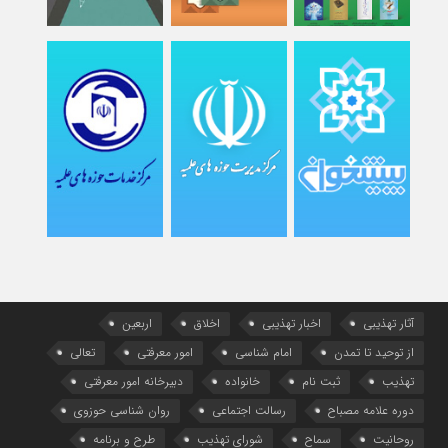
آثار تهذیبی
اخبار تهذیبی
اخلاق
اربعین
از توحید تا تمدن
امام شناسی
امور معرفتی
تعالی
تهذیب
ثبت نام
خانواده
دبیرخانه امور معرفتی
دوره علامه مصباح
رسالت اجتماعی
روان شناسی حوزوی
روحانیت
سماح
شورای تهذیب
طرح و برنامه