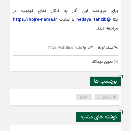
برای دریافت این آثار به کانال ندای تهذیب در
ایتا
@
nedaye_tahzib
یا سایت
https://hojre-nama.ir
مراجعه کنید.
لینک کوتاه :
https://tahzib.ismc.ir/?p=842
بدون دیدگاه
برچسب ها
آثار تهذیبی
اخلاق
نوشته های مشابه