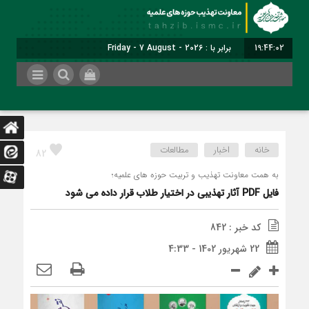
19:44:02
برابر با : Friday - 7 August - 2026
خانه
اخبار
مطالعات
82
به همت معاونت تهذیب و تربیت حوزه های علمیه؛
فایل PDF آثار تهذیبی در اختیار طلاب قرار داده می شود
کد خبر : 842
22 شهریور 1402 - 4:33