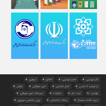
آثار تهذیبی
اخبار تهذیبی
اخلاق
اربعین
از توحید تا تمدن
امام شناسی
امور معرفتی
تعالی
تهذیب
ثبت نام
خانواده
دبیرخانه امور معرفتی
دوره علامه مصباح
رسالت اجتماعی
روان شناسی حوزوی