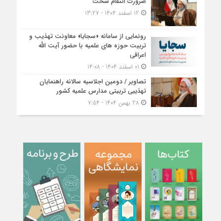
ضرورت انتقام سخت
12 اسفند 1404 - 13:27
رونمایی از سامانه «سجایا» معاونت تهذیب و
تربیت حوزه‌ های علمیه با حضور آیت الله
اعرافی
01 اسفند 1404 - 14:08
تصاویر / دومین اجلاسیه سالانه راهنمایان
تهذیبی تربیتی مدارس علمیه کشور
28 بهمن 1404 - 7:54