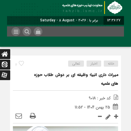
13:36:27
برابر با : Saturday - 8 August - 2026
خانه
اخبار
تعالی
4
میراث داری انبیا؛ وظیفه ای بر دوش طلاب حوزه
های علمیه
کد خبر : 9018
25 بهمن 1404 - 11:52