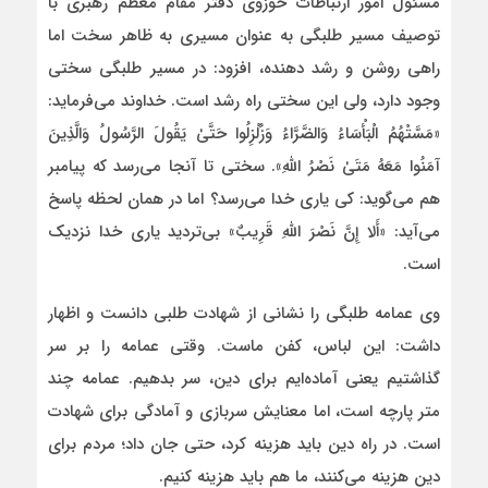
مسئول امور ارتباطات حوزوی دفتر مقام معظم رهبر
ی
با
توصیف مسیر طلبگی به عنوان مسیری به ظاهر سخت اما
راهی روشن و رشد دهنده، افزود: در مسیر طلبگی سختی
وجود دارد، ولی این سختی راه رشد است. خداوند می‌فرماید:
«مَسَّتْهُمُ الْبَأْسَاءُ وَالضَّرَّاءُ وَزُلْزِلُوا حَتَّىٰ یَقُولَ الرَّسُولُ وَالَّذِینَ
آمَنُوا مَعَهُ مَتَىٰ نَصْرُ اللَّهِ». سختی تا آنجا می‌رسد که پیامبر
هم می‌گوید: کی یاری خدا می‌رسد؟ اما در همان لحظه پاسخ
می‌آید: «أَلا إِنَّ نَصْرَ اللَّهِ قَرِیبٌ» بی‌تردید یاری خدا نزدیک
است.
وی عمامه طلبگی را نشانی از شهادت طلبی دانست و اظهار
داشت: این لباس، کفن ماست. وقتی عمامه را بر سر
گذاشتیم یعنی آماده‌ایم برای دین، سر بدهیم. عمامه چند
متر پارچه است، اما معنایش سربازی و آمادگی برای شهادت
است. در راه دین باید هزینه کرد، حتی جان داد؛ مردم برای
دین هزینه می‌کنند، ما هم باید هزینه کنیم.