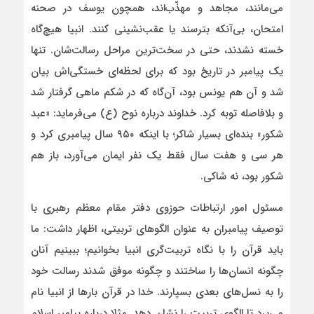
می‌مانند، مجاهد و مهذّب‌اند، همچون یوسف در صحنه
امتحان، بی‌آنکه بترسند یا عقب‌نشینی کنند. انبیا هیچ‌گاه
خسته نشدند، حتی در سخت‌ترین مراحل رسالت‌شان. تنها
یک پیامبر در تاریخ بود که برای لحظه‌ای خستگی‌اش بیان
شد و آن هم یونس بود، آن‌گاه که در شکم ماهی گرفتار شد
و بلافاصله توبه کرد. خداوند درباره نوح (ع) می‌فرماید: «عبد
شکور» بنده‌ای بسیار شاکر؛ با اینکه ۹۵۰ سال پیامبری کرد و
هر سی و هفت سال فقط یک نفر ایمان می‌آورد، باز هم
شکور بود، نه شاکی.
مسئول امور ارتباطات حوزوی دفتر مقام معظم رهبر
ی
با
توصیف پیامبران به عنوان الگوهای تربیتی، اظهار داشت: ما
باید قرآن را با نگاه تربیت‌گری انبیا بخوانیم؛ ببینیم آنان
چگونه انسان‌ها را ساختند و چگونه موفق شدند رسالت خود
را به نسل‌های بعدی بسپارند. خدا در قرآن بارها از انبیا نام
می‌برد تا الگوی تربیت را نشان دهد. مثلا درباره پیامبر اسلام