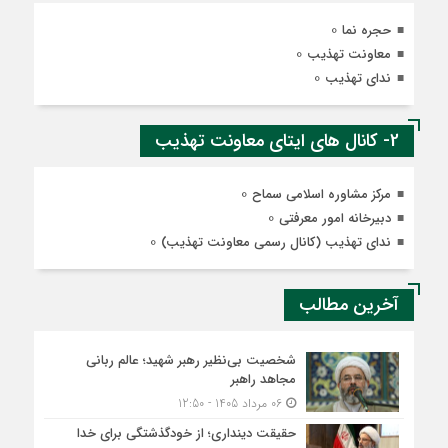
0
حجره نما
0
معاونت تهذیب
0
ندای تهذیب
2- کانال های ایتای معاونت تهذیب
0
مرکز مشاوره اسلامی سماح
0
دبیرخانه امور معرفتی
0
ندای تهذیب (کانال رسمی معاونت تهذیب)
آخرین مطالب
شخصیت بی‌نظیر رهبر شهید؛ عالم ربانی
مجاهد راهبر
06 مرداد 1405 - 12:50
حقیقت دینداری؛ از خودگذشتگی برای خدا