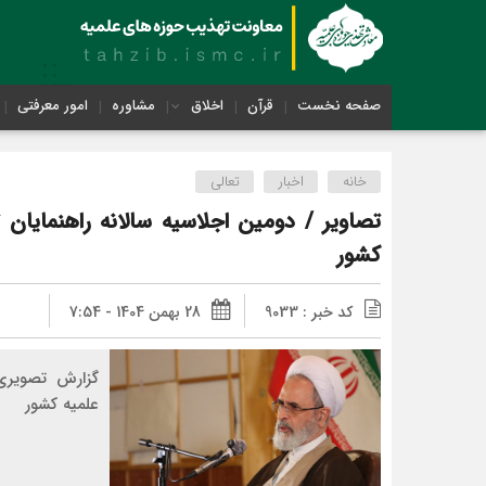
صفحه نخست
قرآن
اخلاق
مشاوره
امور معرفتی
خانه
اخبار
تعالی
تصاویر / دومین اجلاسیه سالانه راهنمایان 
کشور
کد خبر : 9033
28 بهمن 1404 - 7:54
گزارش تصویری 
علمیه کشور