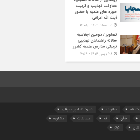
معاونت تهذیب و تربیت
حوزه‌ های علمیه با حضور
آیت الله اعرافی
01 اسفند 1404 - 14:08
تصاویر / دومین اجلاسیه
سالانه راهنمایان تهذیبی
تربیتی مدارس علمیه کشور
28 بهمن 1404 - 7:54
بت نام
خانواده
دبیرخانه امور معرفتی
قرآن
قم
مسابقات
مشاوره
شان
کوثر