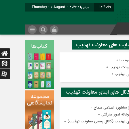
12:40:20
برابر با : Thursday - 6 August - 2026
0
ه نما
0
ونت تهذیب
0
ی تهذیب
0
ز مشاوره اسلامی سماح
0
رخانه امور معرفتی
0
ی تهذیب (کانال رسمی معاونت تهذیب)