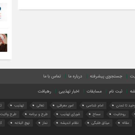
یت
جستجوی پیشرفته
درباره ما
تماس با ما
شه
ثبت نام
مسابقات
اخبار تهذیبی
رهیافت
وحید تا تمدن
امام شناسی
امور معرفتی
تعالی
تهذیب
ث
روحانیت
سماح
شورای تهذیب
طرح و برنامه
طرح ولایت
مقاله
میثاق طلبگی
نظام اندیشه
نماز
نهج البلاغه
کا