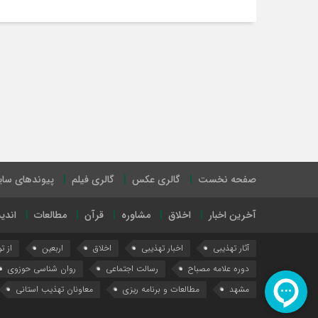
صفحه نخست
گالری عکس
گالری فیلم
پیوندهای سا
آخرین اخبار
اخلاق
مشاوره
قرآن
مطالعات
اندی
آثار تهذیبی
اخبار تهذیبی
اخلاق
اربعین
از ت
دوره علامه مصباح
رسالت اجتماعی
روان شناسی حوزوی
مشهد
مطالعات و برنامه ریزی
معاونان تهذیب استانی