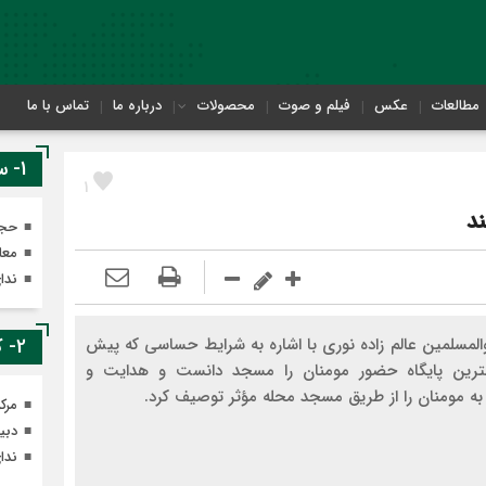
مطالعات
عکس
فیلم و صوت
محصولات
درباره ما
تماس با ما
1- سایت های معاونت تهذیب
1
د
حجر
معا
ندا
لمسلمین عالم زاده نوری با اشاره به شرایط حساسی که پیش
2- کانال های ایتای معاونت تهذیب
ترین پایگاه حضور مومنان را مسجد دانست و هدایت و
ه مومنان را از طریق مسجد محله مؤثر توصیف کرد.
مرک
دبی
ندا