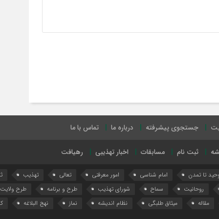
یت
جستجوی پیشرفته
درباره ما
تماس با ما
شه
ثبت نام
مسابقات
اخبار تهذیبی
رهیافت
وحید تا تمدن
امام شناسی
امور معرفتی
تعالی
تهذیب
ث
روحانیت
سماح
شورای تهذیب
طرح و برنامه
طرح ولایت
مقاله
میثاق طلبگی
نظام اندیشه
نماز
نهج البلاغه
کا