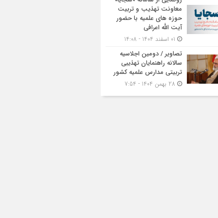
معاونت تهذیب و تربیت
حوزه‌ های علمیه با حضور
آیت الله اعرافی
01 اسفند 1404 - 14:08
تصاویر / دومین اجلاسیه
سالانه راهنمایان تهذیبی
تربیتی مدارس علمیه کشور
28 بهمن 1404 - 7:54