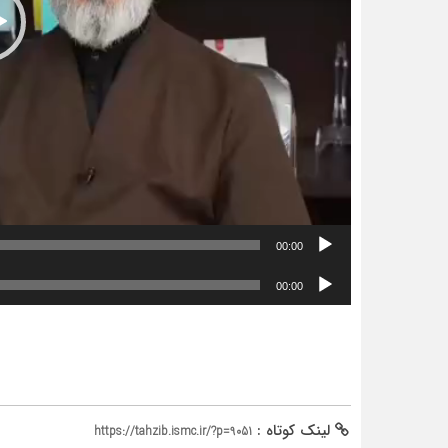
00:00
پخش‌کننده
00:00
صوت
لینک کوتاه :
https://tahzib.ismc.ir/?p=9051