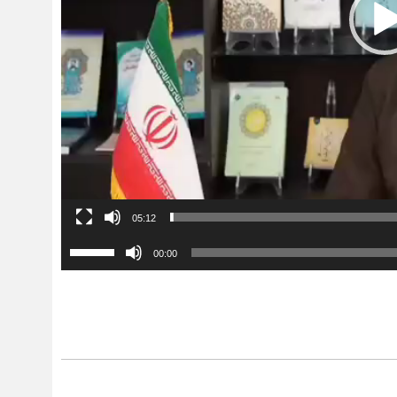
05:12
برای
00:00
افزایش
یا
کاهش
صدا
از
کلیدهای
بالا
و
پایین