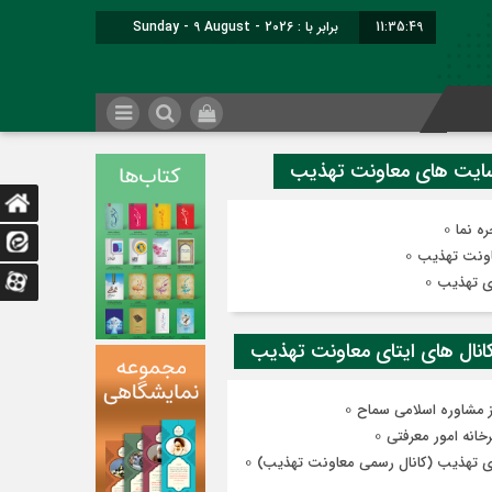
11:35:50
برابر با : Sunday - 9 August - 2026
0
ه نما
0
ونت تهذیب
0
ی تهذیب
0
ز مشاوره اسلامی سماح
0
رخانه امور معرفتی
0
ی تهذیب (کانال رسمی معاونت تهذیب)