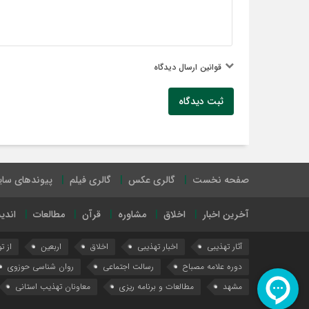
قوانین ارسال دیدگاه
ثبت دیدگاه
صفحه نخست
گالری عکس
گالری فیلم
پیوندهای سا
آخرین اخبار
اخلاق
مشاوره
قرآن
مطالعات
اندی
آثار تهذیبی
اخبار تهذیبی
اخلاق
اربعین
از ت
دوره علامه مصباح
رسالت اجتماعی
روان شناسی حوزوی
مشهد
مطالعات و برنامه ریزی
معاونان تهذیب استانی