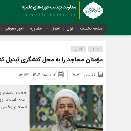
صفحه نخست
قرآن
اخلاق
مشاوره
امور معرفتی
خانه
اخبار
مؤمنان مساجد را به محل کنشگری تبدیل کنن
کد خبر : 9051
12 اسفند 1404 - 13:53
حجت الاسلام وا
آمده است، به
انسجام بخشی ب