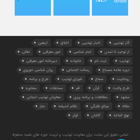
آثار تهذیبی
اخبار تهذیبی
اخلاق
اربعین
از توحید تا تمدن
امام شناسی
امور معرفتی
تعالی
تهذیب
ثبت نام
خانواده
دبیرخانه امور معرفتی
دوره علامه مصباح
رسالت اجتماعی
روان شناسی حوزوی
روحانیت
سماح
شورای تهذیب
طرح و برنامه
طرح ولایت
قرآن
قم
مسابقات
مشاوره
مشهد
مطالعات و برنامه ریزی
معاونان تهذیب استانی
مقاله
میثاق طلبگی
نظام اندیشه
نماز
نهج البلاغه
کاشان
کوثر
تمامی حقوق این سایت برای معاونت تهذیب و تربیت حوزه های علمیه محفوظ