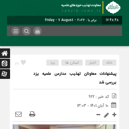
17:48:48
برابر با : Friday - 7 August - 2026
خانه
اخبار
استان ها
یزد
49
پیشنهادات معاونان تهذیب مدارس علمیه یزد
بررسی شد
کد خبر : 922
10 آبان 1401 - 13:03