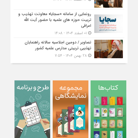
رونمایی از سامانه «سجایا» معاونت تهذیب و
تربیت حوزه‌ های علمیه با حضور آیت الله
اعرافی
01 اسفند 1404 - 14:08
تصاویر / دومین اجلاسیه سالانه راهنمایان
تهذیبی تربیتی مدارس علمیه کشور
28 بهمن 1404 - 7:54