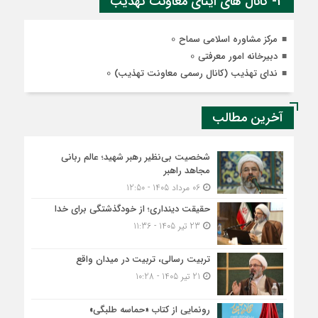
2- کانال های ایتای معاونت تهذیب
0
مرکز مشاوره اسلامی سماح
0
دبیرخانه امور معرفتی
0
ندای تهذیب (کانال رسمی معاونت تهذیب)
آخرین مطالب
شخصیت بی‌نظیر رهبر شهید؛ عالم ربانی
مجاهد راهبر
06 مرداد 1405 - 12:50
حقیقت دینداری؛ از خودگذشتگی برای خدا
23 تیر 1405 - 11:36
تربیت رسالی، تربیت در میدان واقع
21 تیر 1405 - 10:28
رونمایی از کتاب «حماسه طلبگی»