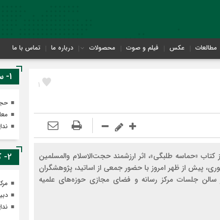
مطالعات
عکس
فیلم و صوت
محصولات
درباره ما
تماس با ما
1- سایت های معاونت تهذیب
1
حجر
معا
ندا
ز کتاب «حماسه طلبگی»، اثر ارزشمند حجت‌الاسلام والمسلمین
2- کانال های ایتای معاونت تهذیب
نوری، پیش از ظهر امروز با حضور جمعی از اساتید، پژوهشگران
ر سالن جلسات مرکز رسانه و فضای مجازی حوزه‌های علمیه
مرک
دبی
ندا