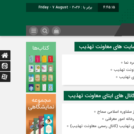
4:45:16
برابر با : Friday - 7 August - 2026
0
ه نما
0
ونت تهذیب
0
ی تهذیب
0
ز مشاوره اسلامی سماح
0
رخانه امور معرفتی
0
ی تهذیب (کانال رسمی معاونت تهذیب)