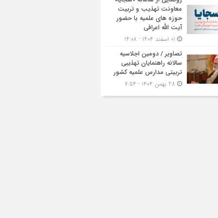
معاونت تهذیب و تربیت
حوزه‌ های علمیه با حضور
آیت الله اعرافی
01 اسفند 1404 - 14:08
تصاویر / دومین اجلاسیه
سالانه راهنمایان تهذیبی
تربیتی مدارس علمیه کشور
28 بهمن 1404 - 7:54