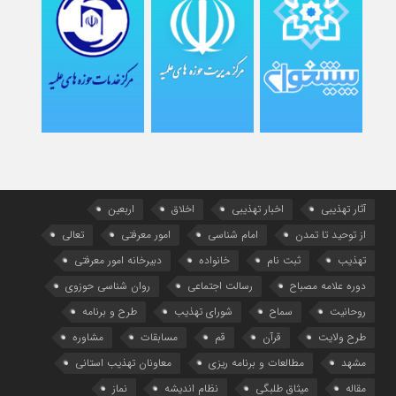
آثار تهذیبی
اخبار تهذیبی
اخلاق
اربعین
از توحید تا تمدن
امام شناسی
امور معرفتی
تعالی
تهذیب
ثبت نام
خانواده
دبیرخانه امور معرفتی
دوره علامه مصباح
رسالت اجتماعی
روان شناسی حوزوی
روحانیت
سماح
شورای تهذیب
طرح و برنامه
طرح ولایت
قرآن
قم
مسابقات
مشاوره
مشهد
مطالعات و برنامه ریزی
معاونان تهذیب استانی
مقاله
میثاق طلبگی
نظام اندیشه
نماز