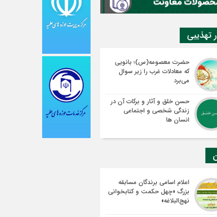
ر تهذیبی
حضرت معصومه(س)؛ بانویی
که معادلات غرب را زیر سوال
می‌برد
حسن خلق و آثار و برکات آن در
زندگی شخصی و اجتماعی
انسان ها
ن
اعلام اسامی برندگان مسابقه
بزرگ «چهل حکمت و کتابخوانی
نهج‌البلاغه»