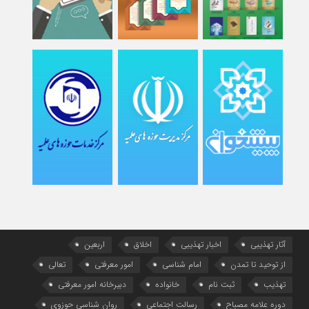
آثار تهذیبی
اخبار تهذیبی
اخلاق
اربعین
از توحید تا تمدن
امام شناسی
امور معرفتی
تعالی
تهذیب
ثبت نام
خانواده
دبیرخانه امور معرفتی
دوره علامه مصباح
رسالت اجتماعی
روان شناسی حوزوی