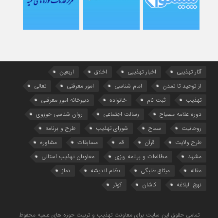
آثار تهذیبی
اخبار تهذیبی
اخلاق
اربعین
از توحید تا تمدن
امام شناسی
امور معرفتی
تعالی
تهذیب
ثبت نام
خانواده
دبیرخانه امور معرفتی
دوره علامه مصباح
رسالت اجتماعی
روان شناسی حوزوی
روحانیت
سماح
شورای تهذیب
طرح و برنامه
طرح ولایت
قرآن
قم
مسابقات
مشاوره
مشهد
مطالعات و برنامه ریزی
معاونان تهذیب استانی
مقاله
میثاق طلبگی
نظام اندیشه
نماز
نهج البلاغه
کاشان
کوثر
تمامی حقوق این سایت برای معاونت تهذیب و تربیت حوزه های علمیه محفوظ