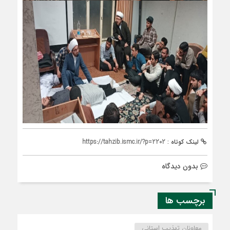
لینک کوتاه :
https://tahzib.ismc.ir/?p=2202
بدون دیدگاه
برچسب ها
معاونان تهذیب استانی