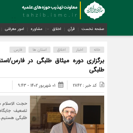
صفحه نخست
قرآن
اخلاق
مشاوره
امور معرفتی
خانه
اخبار
اخلاق
استان ها
فارس
برگزاری دوره میثاق طلبگی در فارس/استق
طلبگی
کد خبر : 2842
01 شهریور 1402 - 9:43
حجت الاسلام ه
تضعیف جایگاه 
طلبگی هستیم.