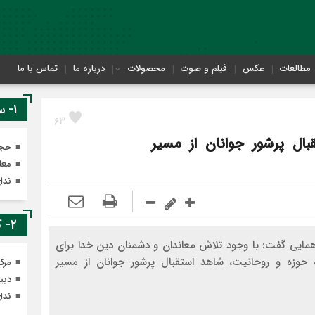
مطالعات
عکس
فیلم و صوت
محصولات
درباره ما
تماس با ما
1- سایت های معاونت تهذیب
63
بال پرشور جوانان از مسیر
حجر
معا
ندا
2- کانال های ایتای معاونت تهذیب
مایی گفت: با وجود تلاش معاندان و دشمنان دین خدا برای
حوزه و روحانیت، شاهد استقبال پرشور جوانان از مسیر
مرک
دبی
ندا