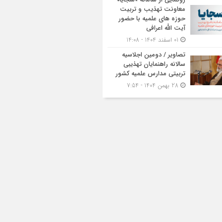
معاونت تهذیب و تربیت
حوزه‌ های علمیه با حضور
آیت الله اعرافی
01 اسفند 1404 - 14:08
تصاویر / دومین اجلاسیه
سالانه راهنمایان تهذیبی
تربیتی مدارس علمیه کشور
28 بهمن 1404 - 7:54