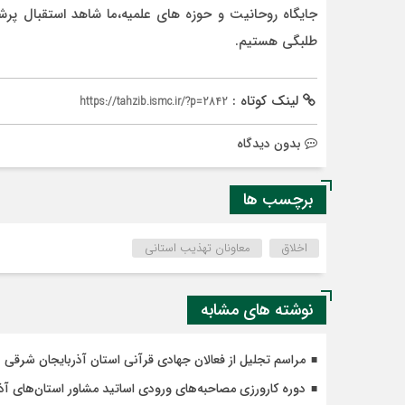
جایگاه روحانیت و حوزه های علمیه،ما شاهد استقبال پرشو
طلبگی هستیم.
لینک کوتاه :
https://tahzib.ismc.ir/?p=2842
بدون دیدگاه
برچسب ها
اخلاق
معاونان تهذیب استانی
نوشته های مشابه
مراسم تجلیل از فعالان جهادی قرآنی استان آذربایجان شرقی
دوره کارورزی مصاحبه‌های ورودی اساتید مشاور استان‌های آذر