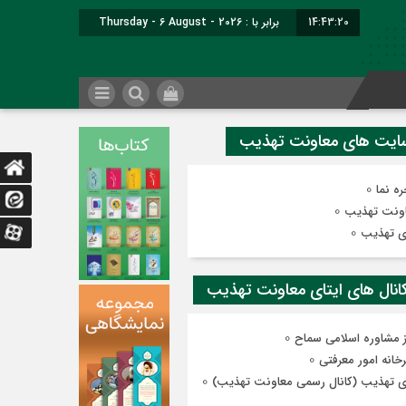
14:43:20
برابر با : Thursday - 6 August - 2026
0
ه نما
0
ونت تهذیب
0
ی تهذیب
0
ز مشاوره اسلامی سماح
0
رخانه امور معرفتی
0
ی تهذیب (کانال رسمی معاونت تهذیب)