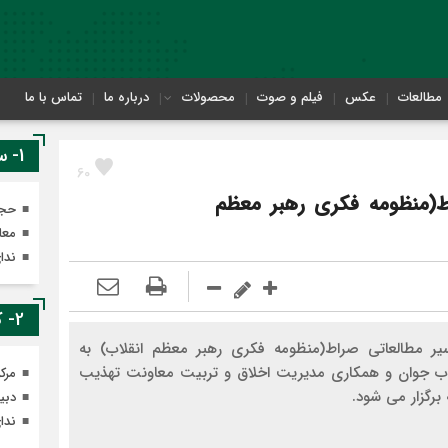
مطالعات
عکس
فیلم و صوت
محصولات
درباره ما
تماس با ما
1- سایت های معاونت تهذیب
60
ط(منظومه فکری رهبر معظم
حجر
معا
ندا
2- کانال های ایتای معاونت تهذیب
ر مطالعاتی صراط(منظومه فکری رهبر معظم انقلاب) به
 جوان و همکاری مدیریت اخلاق و تربیت معاونت تهذیب
مرک
برگزار می شود.
دبی
ندا