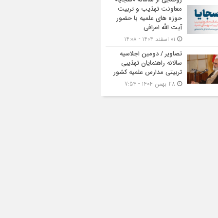
معاونت تهذیب و تربیت
حوزه‌ های علمیه با حضور
آیت الله اعرافی
01 اسفند 1404 - 14:08
تصاویر / دومین اجلاسیه
سالانه راهنمایان تهذیبی
تربیتی مدارس علمیه کشور
28 بهمن 1404 - 7:54