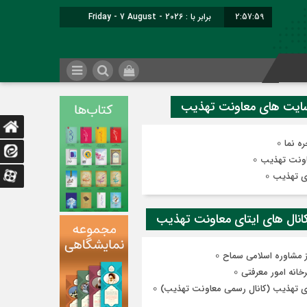
2:58:00
برابر با : Friday - 7 August - 2026
0
ه نما
0
ونت تهذیب
0
ی تهذیب
0
ز مشاوره اسلامی سماح
0
رخانه امور معرفتی
0
ی تهذیب (کانال رسمی معاونت تهذیب)