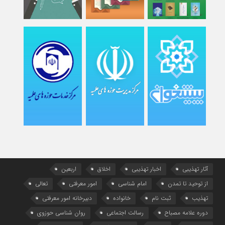
آثار تهذیبی
اخبار تهذیبی
اخلاق
اربعین
از توحید تا تمدن
امام شناسی
امور معرفتی
تعالی
تهذیب
ثبت نام
خانواده
دبیرخانه امور معرفتی
دوره علامه مصباح
رسالت اجتماعی
روان شناسی حوزوی