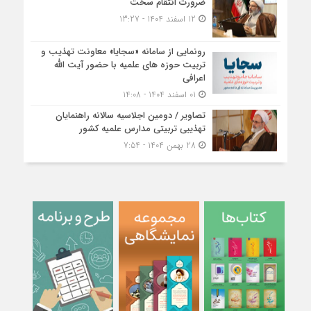
ضرورت انتقام سخت
12 اسفند 1404 - 13:27
رونمایی از سامانه «سجایا» معاونت تهذیب و
تربیت حوزه‌ های علمیه با حضور آیت الله
اعرافی
01 اسفند 1404 - 14:08
تصاویر / دومین اجلاسیه سالانه راهنمایان
تهذیبی تربیتی مدارس علمیه کشور
28 بهمن 1404 - 7:54