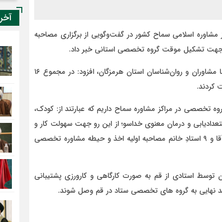
آخر
 مشاوره اسلامی سماح کشور در گفت‌وگویی از برگزاری مصاحبه
ن جهت تشکیل موقت گروه تخصصی استانی خبر داد.
وی ضمن اشاره به روند برگزاری مصاحبه مسئولان سماح با مشاوران و روان‌شناسان استان هرمزگان، افزود: در مجموع ۱۶
الاسلام والمسلمین شورورزی خاطرنشان کرد: ما ۸ گروه تخصصی در مراکز مشاوره سماح داریم که عبارتند از: کودک،
ستعدادیابی و درمان معنوی خداسو؛ از این رو جهت سهولت کار و
اینکه اساتید زودتر به این گروه ها وصل شوند از ۱۶ استادِ آقا و ۹ استادِ خانم مصاحبه اولیه اخذ و حیطه مشاوره تخصصی
 توسط استادی از قم به صورت کارگاهی و کارورزی پشتیبانی
أیید نهایی به گروه های تخصصی ستاد در قم وصل شوند.