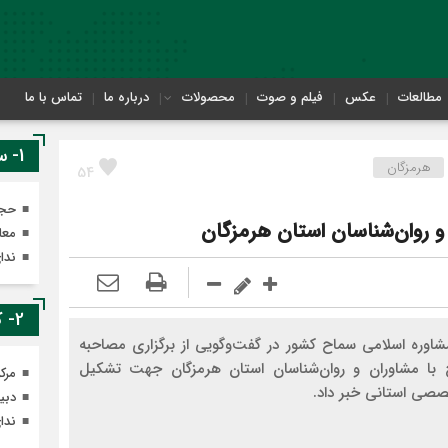
مطالعات
عکس
فیلم و صوت
محصولات
درباره ما
تماس با ما
1- سایت های معاونت تهذیب
هرمزگان
54
حجر
و روان‌شناسان استان هرمزگان
معا
ندا
2- کانال های ایتای معاونت تهذیب
اوره اسلامی سماح کشور در گفت‌وگویی از برگزاری مصاحبه
با مشاوران و روان‌شناسان استان هرمزگان جهت تشکیل
مرک
صی استانی خبر داد.
دبی
ندا