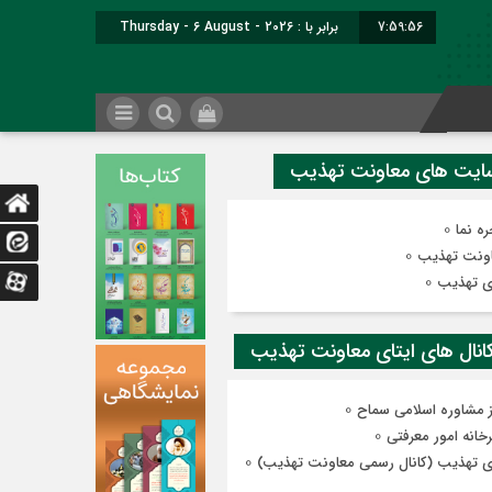
7:59:56
برابر با : Thursday - 6 August - 2026
0
ه نما
0
ونت تهذیب
0
ی تهذیب
0
ز مشاوره اسلامی سماح
0
رخانه امور معرفتی
0
ی تهذیب (کانال رسمی معاونت تهذیب)