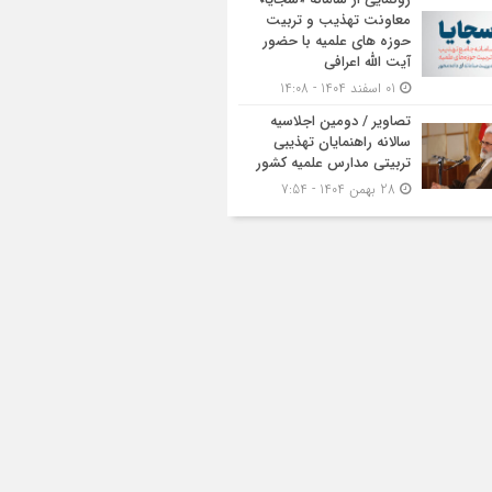
معاونت تهذیب و تربیت
حوزه‌ های علمیه با حضور
آیت الله اعرافی
01 اسفند 1404 - 14:08
تصاویر / دومین اجلاسیه
سالانه راهنمایان تهذیبی
تربیتی مدارس علمیه کشور
28 بهمن 1404 - 7:54