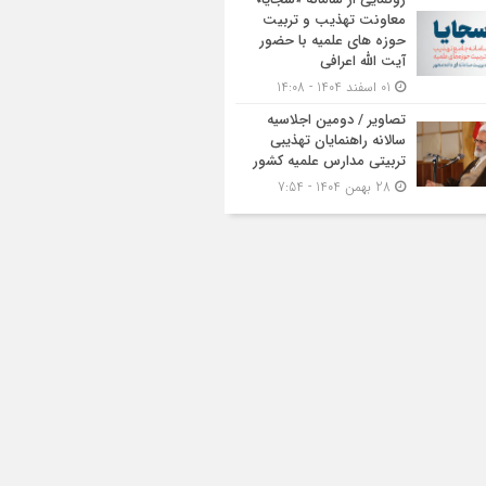
معاونت تهذیب و تربیت
حوزه‌ های علمیه با حضور
آیت الله اعرافی
01 اسفند 1404 - 14:08
تصاویر / دومین اجلاسیه
سالانه راهنمایان تهذیبی
تربیتی مدارس علمیه کشور
28 بهمن 1404 - 7:54