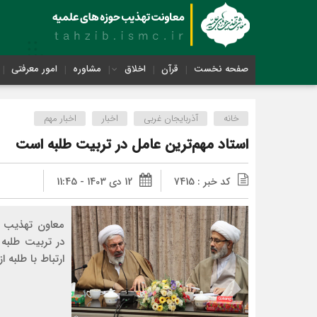
صفحه نخست
قرآن
اخلاق
مشاوره
امور معرفتی
خانه
آذربایجان غربی
اخبار
اخبار مهم
استاد مهم‌ترین عامل در تربیت طلبه است
کد خبر : 7415
12 دی 1403 - 11:45
معاون تهذیب و
در تربیت طلبه 
ارتباط با طلبه 