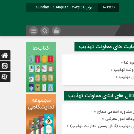
10:25:17
برابر با : Sunday - 9 August - 2026
0
ه نما
0
ونت تهذیب
0
ی تهذیب
0
ز مشاوره اسلامی سماح
0
رخانه امور معرفتی
0
ی تهذیب (کانال رسمی معاونت تهذیب)