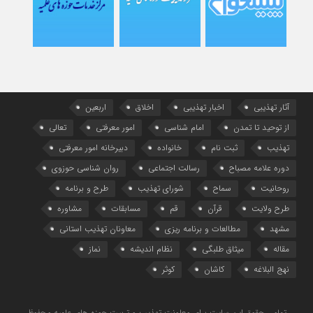
آثار تهذیبی
اخبار تهذیبی
اخلاق
اربعین
از توحید تا تمدن
امام شناسی
امور معرفتی
تعالی
تهذیب
ثبت نام
خانواده
دبیرخانه امور معرفتی
دوره علامه مصباح
رسالت اجتماعی
روان شناسی حوزوی
روحانیت
سماح
شورای تهذیب
طرح و برنامه
طرح ولایت
قرآن
قم
مسابقات
مشاوره
مشهد
مطالعات و برنامه ریزی
معاونان تهذیب استانی
مقاله
میثاق طلبگی
نظام اندیشه
نماز
نهج البلاغه
کاشان
کوثر
تمامی حقوق این سایت برای معاونت تهذیب و تربیت حوزه های علمیه محفوظ