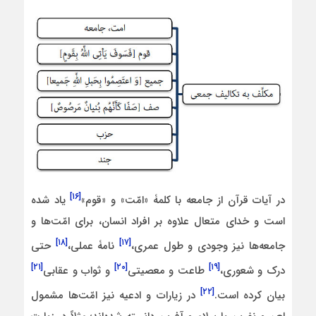
[۱۶]
در آیات قرآن از جامعه با کلمۀ «امّت» و «قوم»
یاد شده
است و خدای متعال علاوه بر افراد انسان، برای امّت‌ها و
[۱۸]
[۱۷]
جامعه‌ها نیز وجودی و طول عمری،
نامۀ عملی،
حتی
[۲۱]
[۲۰]
[۱۹]
درک و شعوری،
طاعت و معصیتی
و ثواب و عقابی
[۲۲]
بیان کرده است.
در زیارات و ادعیه نیز امّت‌ها مشمول