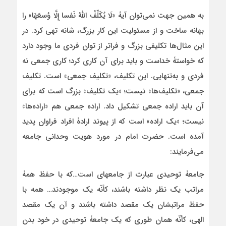
به همین جهت نمی‌توان آیۀ «لَا یُکَلِّفُ اللَّهُ نَفسا إِلَّا وُسعَهَا» را
بهانه ساخت و از مسئولیت این کار بزرگ، شانه تهی کرد. در
این مثال‌ها تکلیفی بزرگ و فراتر از توان فردی ما وجود دارد
که خواستۀ خداست و باید برای آن کاری کرد؛ کاری جمعی نه
فردی و به‌تنهایی. این تکلیف، «تکلیف جمعی» است. تکلیف
جمعی، «تکلیف‌ها» نیست؛ «یک تکلیف» بزرگ است که برای
آن باید اراده جمعی تشکیل داد. اراده جمعی هم «اراده‌ها»
نیست؛ «یک اراده» است که از پیوند ارادۀ افراد فراوان پدید
آمده است. حضرت امام در مورد هویت وحدانی جامعه
می‌فرمایند:
جامعۀ توحیدی عبارت از جامعه‏ای است…که با حفظ همۀ
مراتب یک نظر داشته باشند، کأنّه یک موجودند… همه با
حفظ مراتبشان یک مقصد داشته باشند و آن یک مقصد
الهی، کأنّه همان طوری که یک جامعۀ توحیدی در خود بدن