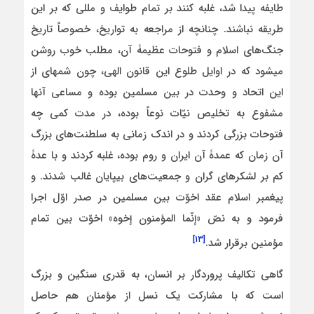
طایفه پیدا شد، غلبه کنند بر تمام طوایف و مللی که بر این
طریقه نباشند. چنانچه از مراجعه به تواریخ، خصوصاً تاریخ
جنگ‌های اسلام و فتوحات عظیمۀ آن، مطلب خوب روشن
می‏شود که در اوایل طلوع این قانون الهی، چون شمه‏ای از
این اتحاد و وحدت در بین مسلمین بوده و مساعی آنها
مشفوع به تخلیص نیّات نوعاً بوده، در مدت کمی چه
فتوحات بزرگی کردند و در اندک زمانی به سلطنت‌های بزرگ
آن زمان که عمدۀ آن ایران و روم بوده، غلبه کردند و با عدۀ
کم بر لشکرهای گران و جمعیت‌های بی‏پایان غالب شدند. و
پیغمبر اسلام عقد اخوّت بین مسلمین در صدر اوّل اجرا
فرمود و به نصّ «إنّما المؤمنون إخوه» اخوّت بین تمام
[۱۳]
مؤمنین برقرار شد.
گاهی تکالیف پروردگار بر انسان، به قدری سنگین و بزرگ
است که با مشارکت یک نسل از مؤمنان هم حاصل