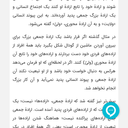
شوند و ارادۀ خود را تابع ارادۀ او کنند یک اجتماع انسانی و
یک ارادۀ بزرگ جمعی پدید آورده‌اند. به این پیوند انسانی
«ولایت» و به آن ارادۀ محوری، «ولیّ» گفته می‌شود.
در مثال گذشته اگر قرار باشد یک ارادۀ جمعی بزرگ برای
بیرون آوردن ماشین از گودال شکل بگیرد باید همۀ افراد از
اراده‌های فردی خود دست بردارند و اراده‌های خود را تابع آن
ارادۀ محوری (ولیّ) کنند. اگر در لحظه‌ای که او فرمان می‌دهد
هرکس به دنبال خواست خود باشد و از او تبعیت نکند آن
ارادۀ جمعی و پیوند انسانی پدید نمی‌آید و آن کار بزرگ
انجام نخواهد شد.
پیش‌تر نیز گفته شد که ارادۀ جمعی، «اراده‌ها» نیست؛ یک
اراده است که از اراده‌های فردی پدید آمده است. ارادۀ جمعی
جمع اراده‌های پراکنده نیست؛ هماهنگ شدن اراده‌ها در
تبعیت از ارادۀ محوری است؛ یعنی اگر همۀ افراد در یک