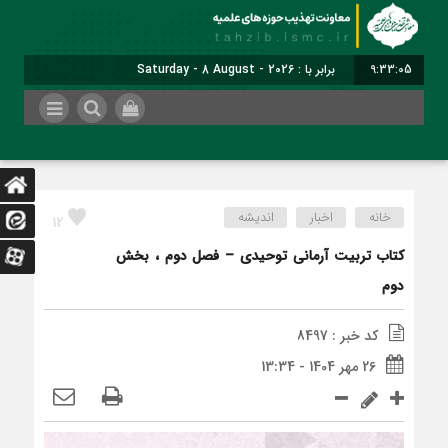
9:33:06
برابر با : Saturday - 8 August - 2026
خانه
اخبار
اندیشه
12
کتاب تربیت آرمانی توحیدی – فصل دوم ، بخش
دوم
کد خبر : 8497
26 مهر 1404 - 13:34