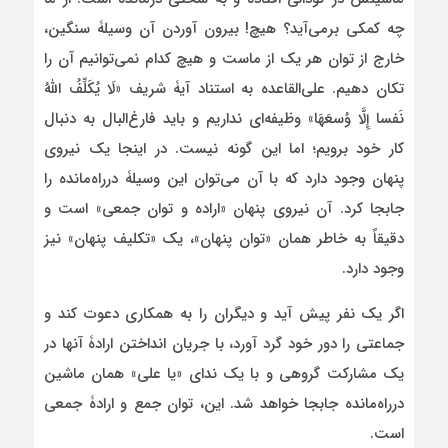
چه کمکی برمی‌آید؟ هیچ! بیرون آوردن آن وسیلۀ سنگین،
خارج از توان هر یک از ماست و هیچ کدام نمی‌توانیم آن را
تکان دهیم. علی‌القاعده به استناد آیۀ شریف «لَا یُکَلِّفُ اللَّهُ
نَفسا إِلَّا وُسعَهَا» وظیفه‌ای نداریم و باید فارغ‌البال به دنبال
کار خود برویم؛ اما این گونه نیست. در اینجا یک نیروی
پنهان وجود دارد که با آن می‌توان این وسیلۀ درراه‌مانده را
جابجا کرد. آن نیروی پنهان «اراده و توان جمعی» است و
دقیقاً به خاطر همان «توان پنهان»، یک «تکلیف پنهان» نیز
وجود دارد.
اگر یک نفر پیش آید و دیگران را به همکاری دعوت کند و
جماعتی را دور خود گرد آورد، با جریان انداختن ارادۀ آنها در
یک مشارکت گروهی و با یک ندای «یا علی» همان ماشین
درراه‌مانده جابجا خواهد شد. این، توان جمع و ارادۀ جمعی
است.