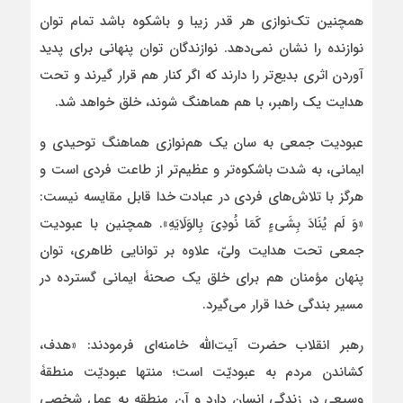
همچنین تک‌نوازی هر قدر زیبا و باشکوه باشد تمام توان
نوازنده را نشان نمی‌دهد. نوازندگان توان پنهانی برای پدید
آوردن اثری بدیع‌تر را دارند که اگر کنار هم قرار گیرند و تحت
هدایت یک راهبر، با هم هماهنگ شوند، خلق خواهد شد.
عبودیت جمعی به سان یک هم‌نوازی هماهنگ توحیدی و
ایمانی، به شدت باشکوه‌تر و عظیم‌تر از طاعت فردی است و
هرگز با تلاش‌های فردی در عبادت خدا قابل مقایسه نیست:
«وَ لَم یُنَادَ بِشَی‏ءٍ کَمَا نُودِیَ بِالوَلَایَهِ». همچنین با عبودیت
جمعی تحت هدایت ولیّ، علاوه بر توانایی ظاهری، توان
پنهان مؤمنان هم برای خلق یک صحنۀ ایمانی گسترده در
مسیر بندگی خدا قرار می‌گیرد.
رهبر انقلاب حضرت آیت‌الله خامنه‌ای فرمودند: «هدف،
کشاندن مردم به عبودیّت است؛ منتها عبودیّت منطقۀ
وسیعی در زندگی انسان دارد و آن منطقه به عمل شخصی