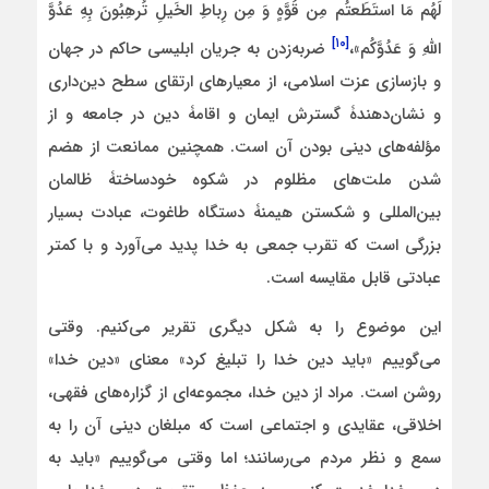
لَهُم مَا استَطَعتُم مِن قُوَّهٍ وَ مِن رِباطِ الخَیلِ تُرهِبُونَ بِهِ عَدُوَّ
[۱۰]
اللَّهِ وَ عَدُوَّکُم»،
ضربه‌‌زدن به جریان ابلیسی حاکم در جهان
و بازسازی عزت اسلامی، از معیارهای ارتقای سطح دین‌داری
و نشان‌دهندۀ گسترش ایمان و اقامۀ دین در جامعه و از
مؤلفه‌های دینی بودن آن است. همچنین ممانعت از هضم
شدن ملت‌های مظلوم در شکوه خودساختۀ ظالمان
بین‌المللی و شکستن هیمنۀ دستگاه طاغوت، عبادت بسیار
بزرگی است که تقرب جمعی به خدا پدید می‌آورد و با کمتر
عبادتی قابل مقایسه است.
این موضوع را به شکل دیگری تقریر می‌کنیم. وقتی
می‌گوییم «باید دین خدا را تبلیغ کرد» معنای «دین خدا»
روشن است. مراد از دین خدا، مجموعه‌ای از گزاره‌های فقهی،
اخلاقی، عقایدی و اجتماعی است که مبلغان دینی آن را به
سمع و نظر مردم می‌رسانند؛ اما وقتی می‌گوییم «باید به