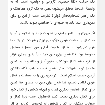
یک حرکت «ذاتاً جمعی»، کاروانی و «ولایی» است که به
واسطۀ امّت‌ها محقق می‌شود؛ یعنی به یک گروه هماهنگ و
یک راهبر انسجام‌بخش (ولیّ) نیازمند است. از این رو برای
دین‌داری ابتدا باید به جبهه‌ای یا جماعتی پیوند یافت.
اگر دین‌داری را «امر جامع» یا «حرکت جمعی» ندانیم و آن را
به کمال و سعادت فردی بازگردانیم ارزش شهادت در راه خدا
فهم نمی‌شود و منطق «الموت أحلی من العسل» معقول
نخواهد بود. فدا شدن برای دین باید مایۀ بقای چیزی فراتر
از افراد باشد تا از خودکشی جنون‌آمیز و نفله و نابود شدن
متمایز گردد. شهادت فانی شدن نیست؛ باقی نگاه داشتن
آرمان جمعی اسلام است. اگر دین‌داری را به سعادت و کمال
فردی تقلیل دهیم، فدا شدن برای دین به معنای فدا شدن
برای کمال شخص دیگران است و این‌که شخص از کمال خود
برای کمال دیگری دست کشد نامعقول است؛ زیرا کمال و
سعادت دیگران بر کمال شخص او ترجیحی ندارد؛ اما اگر