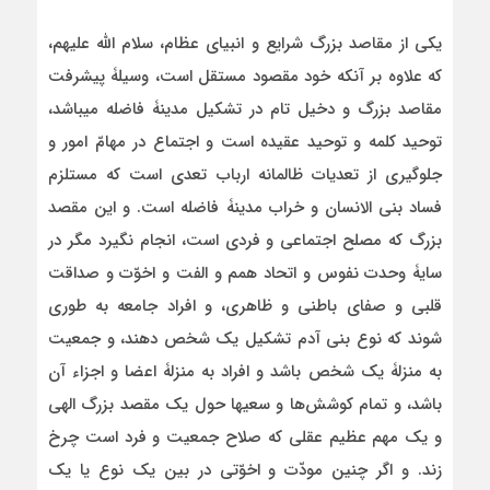
یکی از مقاصد بزرگ شرایع و انبیای عظام، سلام اللّه علیهم،
که علاوه بر آنکه خود مقصود مستقل است، وسیلۀ پیشرفت
مقاصد بزرگ و دخیل تام در تشکیل مدینۀ فاضله می‏باشد،
توحید کلمه و توحید عقیده است و اجتماع در مهامّ امور و
جلوگیری از تعدیات ظالمانه ارباب تعدی است که مستلزم
فساد بنی الانسان و خراب مدینۀ فاضله است. و این مقصد
بزرگ که مصلح اجتماعی و فردی است، انجام نگیرد مگر در
سایۀ وحدت نفوس و اتحاد همم و الفت و اخوّت و صداقت
قلبی و صفای باطنی و ظاهری، و افراد جامعه به طوری
شوند که نوع بنی آدم تشکیل یک شخص دهند، و جمعیت
به منزلۀ یک شخص باشد و افراد به منزلۀ اعضا و اجزاء آن
باشد، و تمام کوشش‌ها و سعی‏ها حول یک مقصد بزرگ الهی
و یک مهم عظیم عقلی که صلاح جمعیت و فرد است چرخ
زند. و اگر چنین مودّت و اخوّتی در بین یک نوع یا یک