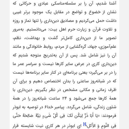
آشنا شدیم، آن را بر سلسله‌مناسکی عبادی و حرکاتی که
نشان از خضوع و تواضع در مقابل یک موجود برتر غیبی
داشت حمل می‌کردیم و مصادیق دین‌داری را تنها نماز و روزه
و تلاوت قرآن و زیارت حرم اهل بیت: می‌دانستیم. به‌مرور
تصویر ما از دین‌داری کامل‌تر گشت و بهداشت، نظم،
علم‌آموزی، جهاد، گره‌گشایی از مردم، روابط خانوادگی و مانند
آن را نیز شامل شد. پس از آن به‌تدریج متوجه شدیم که
دین‌داری کاری در عرض سایر کارها نیست و سراسر عمر ما
را در بر می‌گیرد؛ یعنی برنامه‌ای در کنار سایر برنامه‌ها نیست
که در شبانه‌روز ساعتی را بدان اختصاص دهیم و برای آن
ظرف زمانی و مکانی مشخص در نظر بگیریم. دین‌داری با
همۀ کارها جمع می‌شود و ۲۴ ساعت شبانه‌روز را در همۀ
شئون زندگی، شامل می‌گردد. پیامبر خدا۶ در توصیه به ابوذر
فرمودند: «یَا أَبَا ذَرٍّ لِیَکُن لَکَ فِی کُلِّ شَی‏ءٍ نِیَّهٌ صَالِحَهٌ حَتَّی
[۱]
فِی النَّومِ وَ الأَکل؛
ای ابوذر در هر کاری نیت شایسته قرار