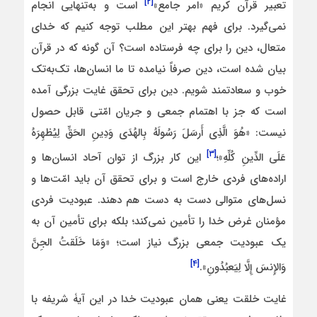
[۲]
تعبیر قرآن کریم «امر جامع»
است و به‌تنهایی انجام
نمی‌گیرد. برای فهم بهتر این مطلب توجه کنیم که خدای
متعال، دین را برای چه فرستاده است؟ آن گونه که در قرآن
بیان شده است، دین صرفاً نیامده تا ما انسان‌ها، تک‌به‌تک
خوب و سعادتمند شویم. دین برای تحقق غایت بزرگی آمده
است که جز با اهتمام جمعی و جریان امّتی قابل حصول
نیست: «هُوَ الَّذِی أَرسَلَ رَسُولَهُ بِالهُدَی وَدِینِ الحَقِّ لِیُظهِرَهُ
[۳]
عَلَی الدِّینِ کُلِّهِ»؛
این کار بزرگ از توان آحاد انسان‌ها و
اراده‌های فردی خارج است و برای تحقق آن باید امّت‌ها و
نسل‌های متوالی دست به دست هم دهند. عبودیت فردی
مؤمنان غرض خدا را تأمین نمی‌کند؛ بلکه برای تأمین آن به
یک عبودیت جمعی بزرگ نیاز است؛ «وَمَا خَلَقتُ الجِنَّ
[۴]
وَالإِنسَ إِلَّا لِیَعبُدُونِ».
غایت خلقت یعنی همان عبودیت خدا در این آیۀ شریفه با