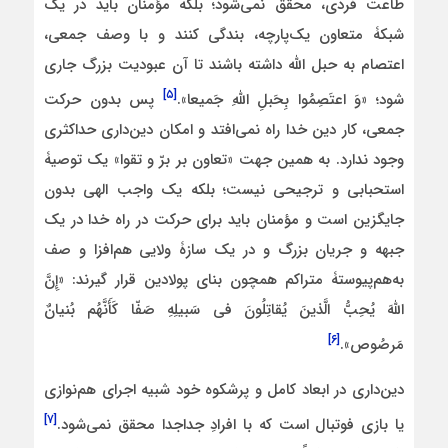
طاعت فردی، محقق نمی‌شود؛ بلکه مؤمنان باید در یک
شبکۀ متعاون یک‌پارچه، بندگی کنند و با وصف جمعی،
اعتصام به حبل الله داشته باشند تا آن عبودیت بزرگ جاری
[۵]
شود؛ «وَ اعتَصِمُوا بِحَبلِ اللَّهِ جَمیعا».
پس بدون حرکت
جمعی، کار دین خدا راه نمی‌افتد و امکان دین‌داری حداکثری
وجود ندارد. به همین جهت «تعاون بر برّ و تقوا» یک توصیۀ
استحبابی و ترجیحی نیست؛ بلکه یک واجب الهی بدون
جایگزین است و مؤمنان باید برای حرکت در راه خدا در یک
جبهه و جریان بزرگ و در یک سازۀ ولایی هم‌افزا و صف
به‌هم‌پیوستۀ متراکم همچون بنای پولادین قرار گیرند: «إِنَّ
اللَّهَ یُحِبُّ الَّذینَ یُقاتِلُونَ فی‏ سَبیلِهِ صَفّا کَأَنَّهُم بُنیانٌ
[۶]
مَرصُوص‏».
دین‌داری در ابعاد کامل و پرشکوه خود شبیه اجرای هم‌نوازی
[۷]
یا بازی فوتبال است که با افرادِ جداجدا محقق نمی‌شود.