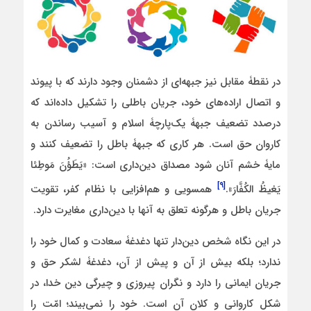
در نقطۀ مقابل نیز جبهه‌ای از دشمنان وجود دارند که با پیوند
و اتصال اراده‌های خود، جریان باطلی را تشکیل داده‌اند که
درصدد تضعیف جبهۀ یک‌پارچۀ اسلام و آسیب رساندن به
کاروان حق است. هر کاری که جبهۀ باطل را تضعیف کنند و
مایۀ خشم آنان شود مصداق دین‌داری است: «یَطَؤُنَ مَوطِئا
[۹]
یَغیظُ الکُفَّارَ».
همسویی و هم‌افزایی با نظام کفر، تقویت
جریان باطل و هرگونه تعلق به آنها با دین‌داری مغایرت دارد.
در این نگاه شخص دین‌دار تنها دغدغۀ سعادت و کمال خود را
ندارد؛ بلکه بیش از آن و پیش از آن، دغدغۀ لشکر حق و
جریان ایمانی را دارد و نگران پیروزی و چیرگی دین خدا، در
شکل کاروانی و کلان آن است. خود را نمی‌بیند؛ امّت را