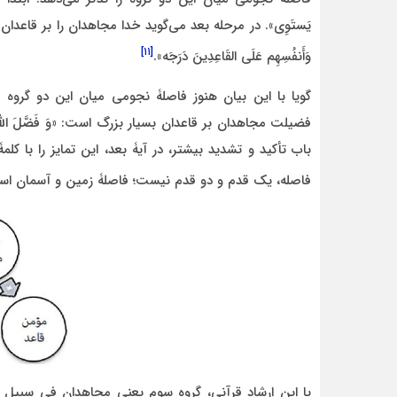
یَستَوِی». در مرحله بعد می‌گوید خدا مجاهدان را بر قاعدان درجه‌
[۱۱]
وَأَنفُسِهِم عَلَی القَاعِدِینَ دَرَجَه».
گویا با این بیان هنوز فاصلۀ نجومی میان این دو گروه 
فضیلت مجاهدان بر قاعدان بسیار بزرگ است: «وَ فَضَّلَ اللَّهُ الم
باب تأکید و تشدید بیشتر، در آیۀ بعد، این تمایز را با کلمۀ درج
فاصله، یک قدم و دو قدم نیست؛ فاصلۀ زمین و آسمان اس
با این ارشاد قرآنی، گروه سوم یعنی مجاهدان فی سبیل ا