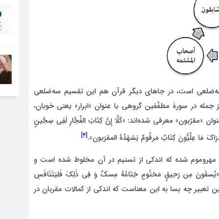
 سه‌ضلعی است، در جاهای دیگر قرآن هم این تقسیم سه‌ضلعی
ز جمله در سورۀ مطفّفین گروهی با عنوان «ابرار» یعنی خوبان،
ّبون» معرفی شده‌اند: «کَلَّا إِنَّ کِتَابَ الفُجَّارِ لَفِی سِجِّینٍ
[۴]
 أَدرَاکَ مَا عِلِّیُّونَ کِتَابٌ مَرقُومٌ یَشهَدُهُ المقرَبون».
 و مهروموم شده که اندکی از تسنیم در آن مخلوط شده است و
ِن رَحِیقٍ مَختُومٍ خِتَامُهُ مِسکٌ وَ فِی ذَلِکَ فَلیَتَنَافَسِ
مقرَبون»؛ این تعبیر چه بسا به این معناست که اندکی از کمالات مقربان در