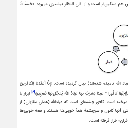
هم سنگین‌تر است و از آنان انتظار بیشتری می‌رود: «حَسَنَاتُ
ّه نامیده شده‌اند) بیان گردیده است. «إِنَّا أَعتَدنا لِلکافِرینَ
[۶]
هَا کَافُورا * عَینا یَشرَبُ بِهَا عِبَادُ اللَّهِ یُفَجِّرُونَهَا تَفجِیرا؛
ابرار یا
یخته است. کافور چشمه‌ای است که عبادالله (همان مقرّبان) از
عنی آنها کانون و سرچشمۀ همۀ خوبی‌ها هستند و همۀ خوبی‌ها
افران» قرار گرفته است.