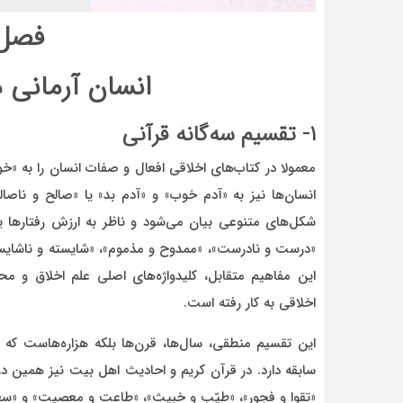
فصل 
انسان آرمانی 
۱- تقسیم سه‌گانۀ قرآنی
معمولا در کتاب‌های اخلاقی افعال و صفات انسان را به «خو
انسان‌ها نیز به «آدم خوب» و «آدم بد» یا «صالح و ناصا
شکل‌های متنوعی بیان می‌شود و ناظر به ارزش رفتارها ی
«درست و نادرست»، «ممدوح و مذموم»، «شایسته و ناشایست
این مفاهیم متقابل، کلیدواژه‌های اصلی علم اخلاق و م
اخلاقی به کار رفته است.
این تقسیم منطقی، سال‌ها، قرن‌ها بلکه هزاره‌هاست که 
سابقه دارد. در قرآن کریم و احادیث اهل بیت نیز همین دوگا
«تقوا و فجور»، «طیّب و خبیث»، «طاعت و معصیت» و «سع