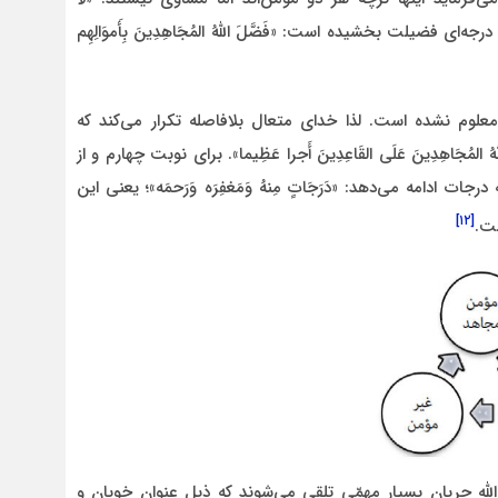
ای فضیلت بخشیده است: «فَضَّلَ اللَّهُ المُجَاهِدِینَ بِأَموَالِهِم
معلوم نشده است. لذا خدای متعال بلافاصله تکرار می‌کند که
ُجَاهِدِینَ عَلَی القَاعِدِینَ أَجرا عَظِیما». برای نوبت چهارم و از
ات ادامه می‌دهد: «دَرَجَاتٍ مِنهُ وَمَغفِرَه وَرَحمَه»؛ یعنی این
[۱۲]
ت.
لله جریان بسیار مهمّی تلقی می‌شوند که ذیل عنوان خوبان و