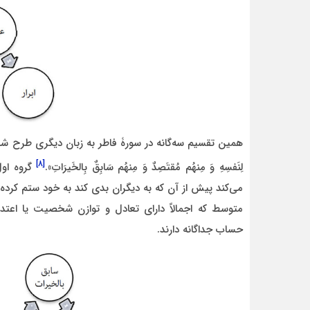
همین تقسیم سه‌گانه در سورۀ فاطر به زبان دیگری طرح شده است: «ثُمَّ أ
[۸]
لِنَفسِهِ وَ مِنهُم مُقتَصِدٌ وَ مِنهُم سَابِقٌ بِالخَیرَاتِ».
گروه اول
می‌کند پیش از آن که به دیگران بدی کند به خود ستم کرد
متوسط که اجمالاً دارای تعادل و توازن شخصیت یا اعتد
حساب جداگانه دارند.