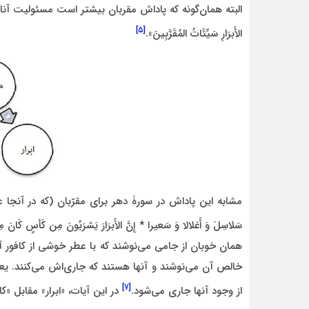
البته همان‌گونه که پاداش مقربان بیشتر است مسئولیت آنان 
[۵]
الأَبرَارِ سَیِّئَاتُ المُقَرَّبِینَ».
مشابه این پاداش در سورۀ دهر برای مقرّبان (که در آنجا عباد الل
سَلاسِلَ وَ أَغلالا وَ سَعیرا * إِنَّ الأَبرَارَ یَشرَبُونَ مِن کَأسٍ کَانَ مِزَاجُ
همان خوبان از جامی می‌نوشند که با عطر خوشی از کافور آم
خالص آن می‌‏نوشند و آنها هستند که جاری‌اش می‌کنند. ی
[۷]
از وجود آنها جاری می‌شود.
در این آیات، «ابرار» مقابل «ک