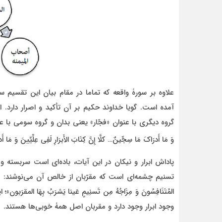
علاوه بر سورۀ واقعه که تماما در مقام بیان این تقسیم
آمده است. گویا خداوند حکیم بر آن تأکید و اصرار دارد. ا
گروه دیگری با عنوان «فجّار» یعنی بدان و گروه سومی با عنوان «مقر
وَ مَا أَدرَاکَ مَا سِجِّینٌ… کلَّا إِنَّ کِتَابَ الأَبرَارِ لَفِی عِلِّیِّینَ وَ مَا
پاداش ابرار و نیکان در این آیات، باده‌ای است سربسته
تسنیم چشمه‌ای است که مقرّبان از خالص آن می‌نوشند: «یُسقَونَ م
المُتَنَافِسُونَ وَ مِزَاجُهُ مِن تَسنِیمٍ عَینا یَشرَبُ بِهَا ال
وجود ابرار وجود دارد و مقربان اصل همۀ خوبی‌ها هستند.