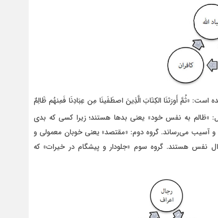
َورَثنَا الکِتَابَ الَّذِینَ اصطَفَینَا مِن عِبَادِنَا فَمِنهُم ظَالِمٌ
: «ظالم به نفس خود» یعنی بدها هستند؛ زیرا کسی که بدی
ه و آسیب می‌رساند. گروه دوم: «مقتصد» یعنی خوبان معمولی و
ال نفس هستند. گروه سوم «جلودار و پیشگام در خیرات» که