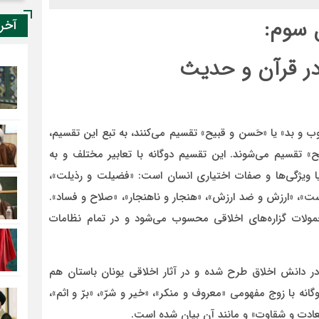
سوم:
آخر
در قرآن و حدیث
ب و بد» یا «حَسن و قبیح» تقسیم می‌کنند، به تبع این تقسیم،
لح» تقسیم می‌شوند. این تقسیم دوگانه با تعابیر مختلف و به
ا ویژگی‌ها و صفات اختیاری انسان است: «فضیلت و رذیلت»،
»، «ارزش و ضد ارزش»، «هنجار و ناهنجار»، «صلاح و فساد».
حمولات گزاره‌های اخلاقی محسوب می‌شود و در تمام نظامات
در دانش اخلاق طرح شده و در آثار اخلاقی یونان باستان هم
نه با زوج مفهومی «معروف و منکر»، «خیر و شرّ»، «برّ و اثم»،
ادت و شقاوت» و مانند آن بیان شده است.