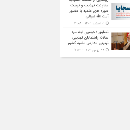
معاونت تهذیب و تربیت
حوزه‌ های علمیه با حضور
آیت الله اعرافی
01 اسفند 1404 - 14:08
تصاویر / دومین اجلاسیه
سالانه راهنمایان تهذیبی
تربیتی مدارس علمیه کشور
28 بهمن 1404 - 7:54