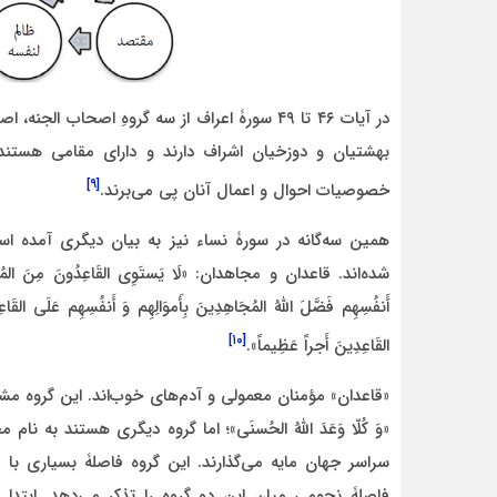
در آیات ۴۶ تا ۴۹ سورۀ اعراف از سه گروهِ اصحاب
بهشتیان و دوزخیان اشراف دارند و دارای مقامی هستند ک
[۹]
خصوصیات احوال و اعمال آنان پی می‌‏برند.
همین سه‌گانه در سورۀ نساء نیز به بیان دیگری آمده اس
شده‌اند. قاعدان و مجاهدان: «
لَا یَستَوِی القَاعِدُونَ مِنَ المُؤم
أَنفُسِهِم
فَضَّلَ اللَّهُ المُجَاهِدِینَ بِأَموَالِهِم وَ أَنفُسِهِم عَلَی القَاع
[۱۰]
القَاعِدِینَ أَجراً عَظِیماً».
«قاعدان» مؤمنان معمولی و آدم‌های خوب‌اند. این گروه 
«وَ کُلّا وَعَدَ اللَّهُ الحُسنَی»؛ اما گروه دیگری هستند ب
سراسر جهان مایه می‌گذارند. این گروه فاصلۀ بسیاری با مؤ
فاصلۀ نجومی میان این دو گروه را تذکر می‌دهد. ابتدا می