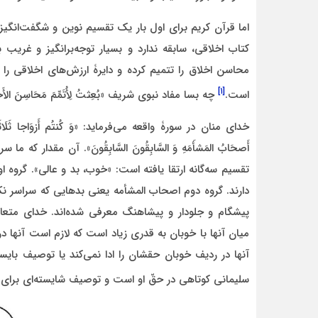
اما قرآن کریم برای اول بار یک تقسیم نوین و شگفت‌انگیز
کتاب اخلاقی، سابقه ندارد و بسیار توجه‌برانگیز و غریب 
محاسن اخلاق را تتمیم کرده و دایرۀ ارزش‌های اخلاقی را 
[۱]
است.
چه بسا مفاد نبوی شریف «بُعِثتُ لِأُتَمِّمَ مَحَاسِنَ الأَخ
خدای منان در سورۀ واقعه می‌فرماید: «وَ کُنتُم أَزوَاجا ثَلَاثَه؛ فَأ
أَصحَابُ المَشأَمَهِ وَ السَّابِقُونَ السَّابِقُونَ». آن مقدار 
تقسیم سه‌گانه ارتقا یافته است: «خوب، بد و عالی». گروه 
دارند. گروه دوم اصحاب المشأمه یعنی بدهایی که سراسر 
پیشگام و جلودار و پیشاهنگ معرفی شده‌اند. خدای متعال 
میان آنها با خوبان به قدری زیاد است که لازم است آنها در
آنها در ردیف خوبان حقشان را ادا نمی‌کند یا توصیف بایس
سلیمانی کوتاهی در حقّ او است و توصیف شایسته‌ای برای او نیس