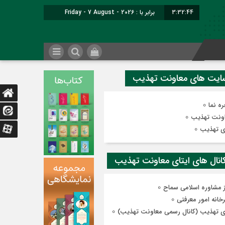
3:32:44
برابر با : Friday - 7 August - 2026
0
ه نما
0
ونت تهذیب
0
ی تهذیب
0
ز مشاوره اسلامی سماح
0
رخانه امور معرفتی
0
ی تهذیب (کانال رسمی معاونت تهذیب)