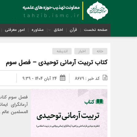
صفحه نخست
قرآن
اخلاق
مشاوره
امور معرفتی
خانه
اخبار
اندیشه
کتاب تربیت آرمانی توحیدی – فصل سوم
کد خبر : 8679
24 آبان 1404 - 9:39
فصل سوم کتاب ت
آرمانگرای ایم
المسلمین عالم ز