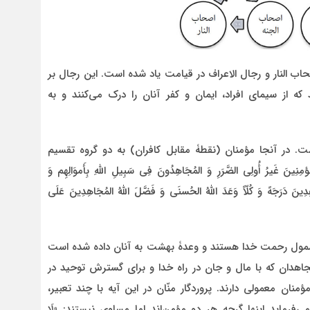
 الجنه، اصحاب النار و رجال الاعراف در قیامت یاد شده است. این رجال بر
ه از سیمای افراد، ایمان و کفر آنان را درک می‌کنند و به
ت. در آنجا مؤمنان (نقطۀ مقابل کافران) به دو گروه تقسیم
ِنِینَ غَیرُ أُولِی الضَّرَرِ وَ المُجَاهِدُونَ فِی سَبِیلِ اللَّهِ بِأَموَالِهِم وَ
ِدِینَ دَرَجَهً
وَ کُلّاً وَعَدَ اللَّهُ الحُسنَی
وَ فَضَّلَ اللَّهُ المُجَاهِدِینَ عَلَی
مشمول رحمت خدا هستند و وعدۀ بهشت به آنان داده شده است
ه نام مجاهدان که با مال و جان در راه خدا و برای گسترش توحید در
منان معمولی دارند. پروردگار منّان در این آیه با چند تعبیر،
‌فرماید اینها گرچه هر دو مؤمن‌اند اما مساوی نیستند: «لَا