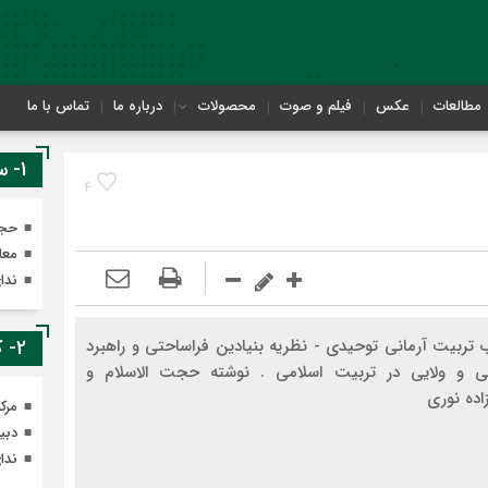
مطالعات
عکس
فیلم و صوت
محصولات
درباره ما
تماس با ما
1- سایت های معاونت تهذیب
4
حجر
معا
ندا
ربیت آرمانی توحیدی - نظریه بنیادین فراساحتی و راهبرد
2- کانال های ایتای معاونت تهذیب
انی و ولایی در تربیت اسلامی . نوشته حجت الاسلام و
اده نوری
مرک
دبی
ندا