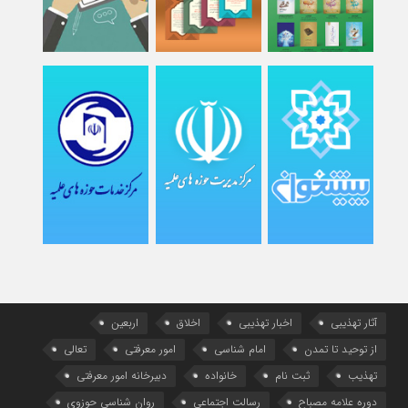
آثار تهذیبی
اخبار تهذیبی
اخلاق
اربعین
از توحید تا تمدن
امام شناسی
امور معرفتی
تعالی
تهذیب
ثبت نام
خانواده
دبیرخانه امور معرفتی
دوره علامه مصباح
رسالت اجتماعی
روان شناسی حوزوی