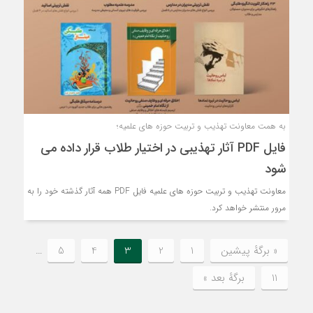
به همت معاونت تهذیب و تربیت حوزه های علمیه؛
فایل PDF آثار تهذیبی در اختیار طلاب قرار داده می
شود
معاونت تهذیب و تربیت حوزه های علمیه فایل PDF همه آثار گذشته خود را به
مرور منتشر خواهد کرد.
« برگه‌ٔ پیشین
1
2
3
4
5
…
11
برگهٔ بعد »