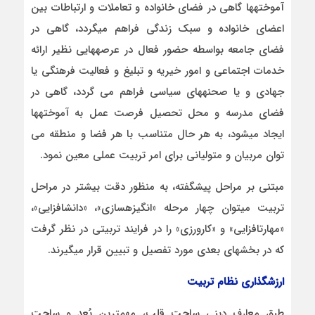
آموخته­ها گاهی در فضای خانواده و تعاملات و ارتباطات بین
اعضای خانواده و سبک زندگی فراهم می­گردد، گاهی در
فضای جامعه بواسطه حضور فعال در عرصه­هایی نظیر ارائه
خدمات اجتماعی و امور خیریه و تبلیغ و فعالیت فرهنگی یا
جهادی و یا صحنه­های سیاسی فراهم می گردد، گاهی در
فضای مدرسه و محل تحصیل فرصت عمل به آموخته­ها
ایجاد می­شود، به هر حال متناسب با هر فضا و منطقه می
توان مربیان و متولیانی برای امر تربیت عملی معین نمود.
مبتنی بر مراحل پیش­گفته، به منظور دقت بیشتر در مراحل
تربیت می­توان چهار مرحله «انگیزه­سازی»، «دانش­افزایی»،
«مهارت­افزایی» و «کارورزی» را در فرایند تربیتی در نظر گرفت
که در بخش­های بعدی مورد تفصیل و تبیین قرار می­گیرند.
ارزشگذاری نظام تربیت
طبق معارف دینی ساحت قلب، مهمترین بُعد و ساحت