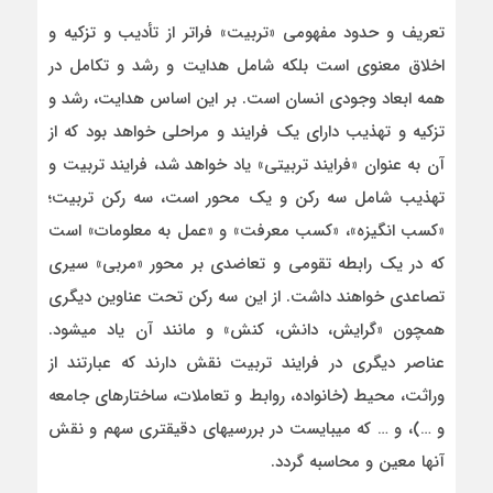
تعریف و حدود مفهومی «تربیت» فراتر از تأدیب و تزکیه و
اخلاق معنوی است بلکه شامل هدایت و رشد و تکامل در
همه ابعاد وجودی انسان است. بر این اساس هدایت، رشد و
تزکیه و تهذیب دارای یک فرایند و مراحلی خواهد بود که از
آن به عنوان «فرایند تربیتی» یاد خواهد شد، فرایند تربیت و
تهذیب شامل سه رکن و یک محور است، سه رکن تربیت؛
«کسب انگیزه»، «کسب معرفت» و «عمل به معلومات» است
که در یک رابطه تقومی و تعاضدی بر محور «مربی» سیری
تصاعدی خواهند داشت. از این سه رکن تحت عناوین دیگری
همچون «گرایش، دانش، کنش» و مانند آن یاد می­شود.
عناصر دیگری در فرایند تربیت نقش دارند که عبارتند از
وراثت، محیط (خانواده، روابط و تعاملات، ساختارهای جامعه
و …)، و … که می­بایست در بررسی­های دقیق­تری سهم و نقش
آنها معین و محاسبه گردد.