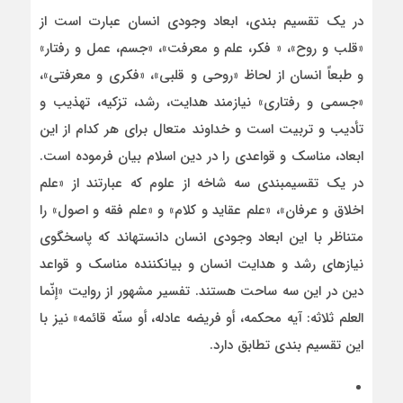
در یک تقسیم بندی، ابعاد وجودی انسان عبارت است از
«قلب و روح»، « فکر، علم و معرفت»، «جسم، عمل و رفتار»
و طبعاً انسان از لحاظ «روحی و قلبی»، «فکری و معرفتی»،
«جسمی و رفتاری» نیازمند هدایت، رشد، تزکیه، تهذیب و
تأدیب و تربیت است و خداوند متعال برای هر کدام از این
ابعاد، مناسک و قواعدی را در دین اسلام بیان فرموده است.
در یک تقسیم­بندی سه شاخه از علوم که عبارتند از «علم
اخلاق و عرفان»، «علم عقاید و کلام» و «علم فقه و اصول» را
متناظر با این ابعاد وجودی انسان دانسته­اند که پاسخ­گوی
نیازهای رشد و هدایت انسان و بیان­کننده مناسک و قواعد
دین در این سه ساحت هستند. تفسیر مشهور از روایت «إنّما
العلم ثلاثه: آیه محکمه، أو فریضه عادله، أو سنّه قائمه» نیز با
این تقسیم بندی تطابق دارد.