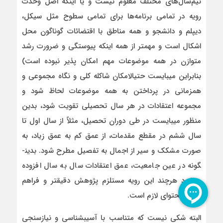
نیم‌سال‌های مختلف معلوم نیست و یا اینکه اصل وحدت
رویه در تمامی برنامه‌ها برای تمامی سطوح مثل سیکل،
دیپلم و دانشجو و همه مناطق با اقتضائات گوناگون محل
اشکال است و مهمتر از همه اینکه پیوستگی و ضرورت رشد
متوازن در همه موضوعات مهم امکان پذیر نبوده است)
بنابراین می­بایست حتی­الامکان شاکله کلی و نگاه مجموعی و
همزمانی در پرداختن به همه موضوعات لحاظ شود و
مجموعه اعتقادات در هر سال تحصیلی تقویت شود، بدین
منظور می­بایست در طی دوران تحصیل، مثلاً از سال اول تا
سال ششم در مقطع مقدمات، از عمق کم به عمق زیاد، به
صورت مشکک و سیر از اجمال به تفصیل مطرح شود. بدین­
گونه در عین جامعیت، عمق اعتقادات سال به سال افزوده
می­شود هرچند این رویه مستلزم پژوهش دقیق­تر و فراهم
کردن محتوای لازم است.
البته شکی نیست که متناسب با آسیب­شناسی و نیازسنجی