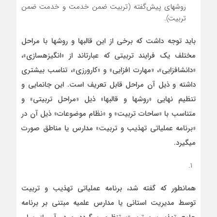
روشهای پیش‌گفته (تربیت ضمن خدمت و خدمت ضمن
تربیت).
باید توجه داشت که برخی از این قالب­ها و روش­ها با مراحل
مختلف یک فرایند تربیتی که عبارت­اند از «انگیزه­سازی»،
«دانش­افزایی»، «مهارت افزایی» و «کارورزی»، تناسب بیشتری
داشته و ذیل آن مراحل قابل تعریف است. این جانمایی و
تنظیم نهایی «روش­ها و قالب­ها» ذیل «مراحل تربیتی» و
متناسب با «ساحات تربیت» و «نظام موضوعات» ذیل آن در
«برنامه عملیاتی تهذیب و تربیت» مدارس یا مناطق صورت
می­گیرد.
همانطور که گفته شد، برنامه عملیاتی تهذیب و تربیت
توسط مدیریت استانی یا مدارس علمیه مبتنی بر برنامه