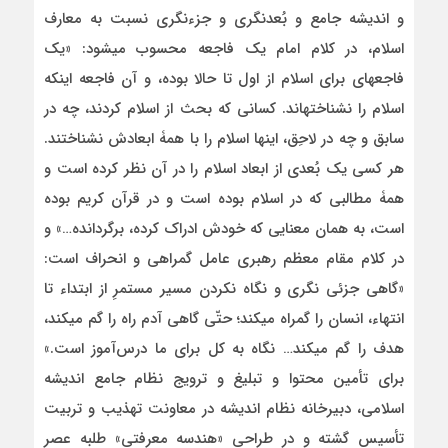
و اندیشه جامع و بُعدنگری و جزءنگری نسبت به معارف
اسلام، در کلام امام یک فاجعه محسوب می­شود: «یک
فاجعه‏ای برای اسلام از اول تا حالا بوده، و آن فاجعه اینکه
اسلام را نشناخته‏اند. کسانی که بحث از اسلام کردند، چه در
سابق و چه در لاحِق، اینها اسلام را با همۀ ابعادش نشناختند.
هر کسی یک بُعدی از ابعاد اسلام را در آن نظر کرده است و
همۀ مطالبی که در اسلام بوده است و در قرآن کریم بوده
است، به همان معنایی که خودش ادراک کرده، برگردانده…» و
در کلام مقام معظم رهبری عامل گمراهی و انحراف است:
«گاهی جزئی نگری و نگاه نکردن مسیر مستمرِ از ابتداء تا
انتهاء، انسان را گمراه میکند؛ حتّی گاهی آدم راه را گم میکند،
هدف را گم میکند… نگاه به کل برای ما درس‌آموز است.»
برای تأمین محتوا و تبلیغ و ترویج نظام جامع اندیشه
اسلامی، دبیرخانه نظام اندیشه در معاونت تهذیب و تربیت
تأسیس گشته و در طراحی «هندسه معرفتی» طلبه عصر