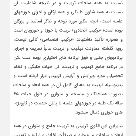
نسبت به همه ساحات تربیت و در نتیجه شاملیت آن
نسبت به همه شئون طلبگی و همه ارکان و اجزای حوزه­های
علمیه است، آنچه مکرر مورد توجه و تذکر اساتید و بزرگان
بوده است؛ «ترکیب اتحادی» تربیت با حوزه و حوزویان است
و همواره تأکید داشته­اند «ترکیب انضمامی» کافی نیست،
رویه گذشته معاونت تهذیب و تربیت غالباً تعریف و اجرای
برنامه­های جنبی و فوق برنامه­ های اختیاری بوده است لکن
در برنامه جامع تهذیب و تربیت، کل حیات طلبگی و نظام
تحصیلی مورد ویرایش و آرایش تربیتی قرار گرفته است و
بدینوسیله تربیت به معنای کامل آن در همه ابعاد و ساحات
بصورت هماهنگ و منسجم و متوازن در طول حیات ۴۵
ساله یک طلبه در حوزه­های علمیه تا پایان خدمت در کارویژه­
های حوزوی دنبال می­شود.
بنابراین این الگوی تربیتی به تربیت جامع و متوازن در همه
ابعاد و ساحات می‌پردازد و صرفاً در اخلاق و تزکیه و تهذیب