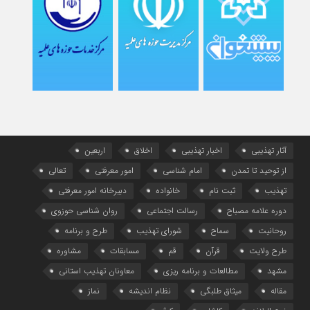
آثار تهذیبی
اخبار تهذیبی
اخلاق
اربعین
از توحید تا تمدن
امام شناسی
امور معرفتی
تعالی
تهذیب
ثبت نام
خانواده
دبیرخانه امور معرفتی
دوره علامه مصباح
رسالت اجتماعی
روان شناسی حوزوی
روحانیت
سماح
شورای تهذیب
طرح و برنامه
طرح ولایت
قرآن
قم
مسابقات
مشاوره
مشهد
مطالعات و برنامه ریزی
معاونان تهذیب استانی
مقاله
میثاق طلبگی
نظام اندیشه
نماز