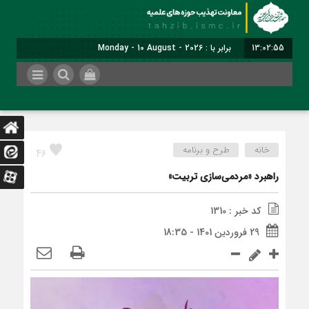
13:02:55
برابر با : Monday - 10 August - 2026
خانه
طرح و برنامه
46
راهبرد «مردمی‌سازی تربیت»
کد خبر : 1310
29 فروردین 1401 - 18:35