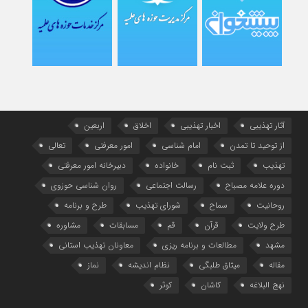
آثار تهذیبی
اخبار تهذیبی
اخلاق
اربعین
از توحید تا تمدن
امام شناسی
امور معرفتی
تعالی
تهذیب
ثبت نام
خانواده
دبیرخانه امور معرفتی
دوره علامه مصباح
رسالت اجتماعی
روان شناسی حوزوی
روحانیت
سماح
شورای تهذیب
طرح و برنامه
طرح ولایت
قرآن
قم
مسابقات
مشاوره
مشهد
مطالعات و برنامه ریزی
معاونان تهذیب استانی
مقاله
میثاق طلبگی
نظام اندیشه
نماز
نهج البلاغه
کاشان
کوثر