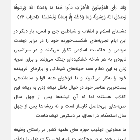
وَلَمَّا رَأَى الْمُؤْمِنُونَ الْأَحْزَابَ قَالُوا هَذَا مَا وَعَدَنَا اللَّهُ وَرَسُولُهُ
وَصَدَقَ اللَّهُ وَرَسُولُهُ وَمَا زَادَهُمْ إِلَّا إِیمَانًا وَتَسْلِیمًا (احزاب ۲۲)
دشمنان اسلام و انقلاب و شیاطین جن و انس، بار دیگر در
این ایام تجربه‌های شکست‌خورده خود را در برابر نهضت
مردمی و حاکمیت اسلامی تکرار می‌کنند و در سراشیبی
نابودی به هر شاخه خشکیده‌ای چنگ می‌زنند و برای ضربه
زدن به این نظام همه حیله‌های شیطانی و ابزارهای فریبنده
خود را به‌کار می‌گیرند و با فراخوان همه قوا و ساماندهی
پست‌ترین عناصر خود در خیال باطل تیشه زدن به ریشه این
انقلاب هستند؛ اما نه آن تیشه‌ها پس از چهل سال
ضربه‌های بی‌حاصل کارساز است و نه ریشه‌ها پس از چهل
سال استحکام در اعماق، در دسترس تیشه‌هاست!
ما معاونین تهذیب حوزه های علمیه کشور در راستای وظیفه
تبیینی خود و در محکومیت فتنه اخیر نکات ذیل را یادآور