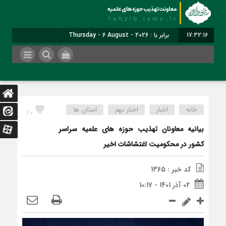
17:32:17
برابر با : Thursday - 6 August - 2026
خانه
اخبار
اخبار مهم
استان ها
60
بیانیه معاونان تهذیب حوزه ­های علمیه سراسر
کشور در محکومیت اغتشاشات اخیر
کد خبر : 1365
02 آذر 1401 - 10:17