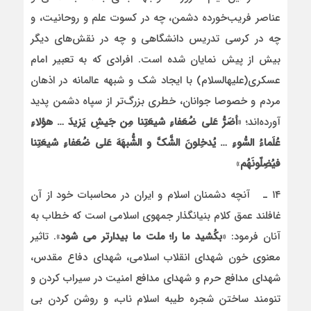
عناصر فریب‌خورده دشمن، چه در کسوت علم و روحانیت، و
چه در کرسی تدریس دانشگاهی و چه در نقش‌های دیگر
بیش از پیش نمایان شده است. افرادی که به تعبیر امام
عسکری(علیه­السلام) با ایجاد شک و شبهه عالمانه در اذهان
مردم و خصوصا جوانان، خطری بزرگ‌تر از سپاه دشمن پدید
آورده‌اند؛ «
أضَرُّ عَلى ضُعَفاءِ شیعَتِنا مِن جَیشِ یَزیدَ … هؤلاءِ
عُلَماءُ السُّوءِ … یُدخِلونَ الشَّکَّ و الشُّبهَهَ عَلى ضُعَفاءِ شیعَتِنا
فیُضِلّونَهُم
»
۱۴ ـ آنچه دشمنان اسلام و ایران در محاسبات خود از آن
غافلند عمق کلام بنیان­گذار جمهوی اسلامی است که خطاب به
آنان فرمود: ‏‏«
بکُشید ما را؛ ملت ما بیدارتر می شود
‏». تاثیر
معنوی خون شهدای انقلاب اسلامی، شهدای دفاع مقدس،
شهدای مدافع حرم و شهدای مدافع امنیت در سیراب کردن و
تنومند ساختن شجره طیبه اسلام ناب، و روشن کردن بی