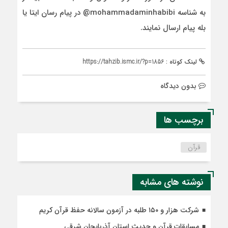
به شناسه mohammadaminhabibi@ در پیام رسان ایتا یا
بله پیام ارسال نمایند.
لینک کوتاه :
https://tahzib.ismc.ir/?p=1856
بدون دیدگاه
برچسب ها
قرآن
نوشته های مشابه
شرکت هزار و ۱۵۰ طلبه در آزمون سالانه حفظ قرآن کریم
مسابقات قرآن و حدیث استان آذربایجان شرقی