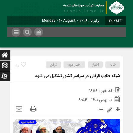
20:09:32
برابر با : Monday - 10 August - 2026
خانه
اخبار
اخبار مهم
قرآن
68
شبکه طلاب قرآنی در سراسر کشور تشکیل می شود
کد خبر : 1856
01 بهمن 1401 - 8:54