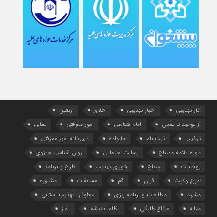
آثار تهذیبی
اخبار تهذیبی
اخلاق
اربعین
از توحید تا تمدن
امام شناسی
امور معرفتی
تعالی
تهذیب
ثبت نام
خانواده
دبیرخانه امور معرفتی
دوره علامه مصباح
رسالت اجتماعی
روان شناسی حوزوی
روحانیت
سماح
شورای تهذیب
طرح و برنامه
طرح ولایت
قرآن
قم
مسابقات
مشاوره
مشهد
مطالعات و برنامه ریزی
معاونان تهذیب استانی
مقاله
میثاق طلبگی
نظام اندیشه
نماز