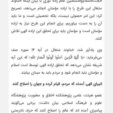
حجت‌الاسلام‌والمسلمین عالم زاده نوری با بیان اینکه خداوند
متعال این طرح را با اراده مؤمنان انجام می‌دهد، تصریح
کرد: این امر حصولی نیست، بلکه تحصیلی است و ما باید
آن را به دست بیاوریم، برای انجام این طرح نیاز به اراده
مؤمنان است و مؤمنان باید برای تحقق این اراده الهی تلاش
کنند.
وی یادآور شد: خداوند متعال در آیه ۱۴ سوره صف
می‌فرماید: «یَا أَیُّهَا الَّذِینَ آمَنُوا کُونُوا أَنْصَارَ اللَّهِ» که این آیه
شریفه نشان می‌دهد که تحقق اراده الهی توسط امت اسلام
و مؤمنان باید انجام شود و مردم باید به میدان بیایند.
انبیای الهی آمدند که مردم، قیام کرده و جهان را اصلاح کنند
عضو هیئت علمی پژوهشکده اخلاق و معنویت پژوهشگاه
علوم و فرهنگ اسلامی بیان داشت: برخی می‌گویند
پیامبران آمده اند که عالم را اصلاح کنند که حرف نادرستی