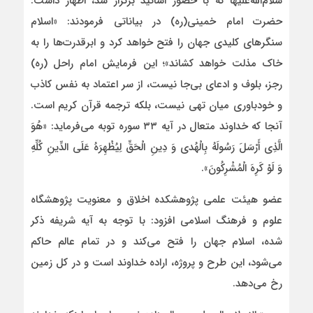
سلام‌الله‌علیها که با حضور اساتید برگزار شد، اظهار داشت:
حضرت امام خمینی(ره) در بیاناتی فرمودند: «اسلام
سنگرهای کلیدی جهان را فتح خواهد کرد و ابرقدرت‌ها را به
خاک مذلت خواهد کشاند»؛ این فرمایش امام راحل (ره)
رجز، بلوف و ادعای بی‌جا نیست، از سر اعتماد به نفس کاذب
و خودباوری میان تهی نیست، بلکه ترجمه قرآن کریم است.
آنجا که خداوند متعال در آیه ۳۳ سوره توبه می‌فرماید: «هُوَ
الَّذِی أَرْسَلَ رَسُولَهُ بِالْهُدى‌ وَ دِینِ الْحَقِّ لِیُظْهِرَهُ عَلَى الدِّینِ کُلِّهِ
وَ لَوْ کَرِهَ الْمُشْرِکُونَ».
عضو هیئت علمی پژوهشکده اخلاق و معنویت پژوهشگاه
علوم و فرهنگ اسلامی افزود: با توجه به آیه شریفه ذکر
شده، اسلام جهان را فتح می‌کند و در تمام عالم حاکم
می‌شود، این طرح و پروژه، اراده خداوند است و در کل زمین
رخ می‌دهد.