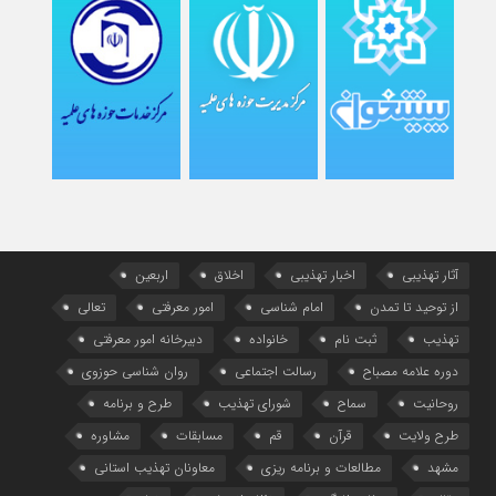
آثار تهذیبی
اخبار تهذیبی
اخلاق
اربعین
از توحید تا تمدن
امام شناسی
امور معرفتی
تعالی
تهذیب
ثبت نام
خانواده
دبیرخانه امور معرفتی
دوره علامه مصباح
رسالت اجتماعی
روان شناسی حوزوی
روحانیت
سماح
شورای تهذیب
طرح و برنامه
طرح ولایت
قرآن
قم
مسابقات
مشاوره
مشهد
مطالعات و برنامه ریزی
معاونان تهذیب استانی