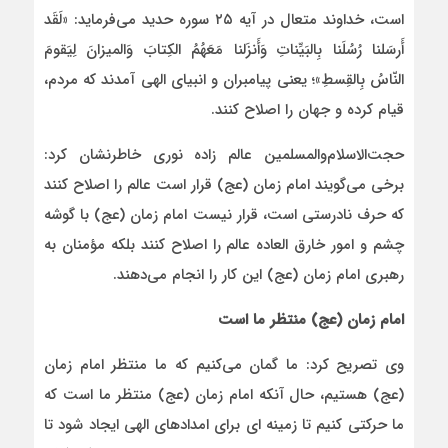
است، خداوند متعال در آیه ۲۵ سوره حدید می‌فرماید: «لَقَد
أَرسَلنا رُسُلَنا بِالبَیِّناتِ وَأَنزَلنا مَعَهُمُ الکِتابَ وَالمیزانَ لِیَقومَ
النّاسُ بِالقِسطِ»؛ یعنی پیامبران و انبیای الهی آمدند که مردم،
قیام کرده و جهان را اصلاح کنند.
حجت‌الاسلام‌والمسلمین عالم زاده نوری خاطرنشان کرد:
برخی می‌گویند امام زمان (عج) قرار است عالم را اصلاح کنند
که حرف نادرستی است، قرار نیست امام زمان (عج) با گوشه
چشم و امور خارق العاده عالم را اصلاح کنند بلکه مؤمنان به
رهبری امام زمان (عج) این کار را انجام می‌دهند.
امام زمان (عج) منتظر ما است
وی تصریح کرد: ما گمان می‌کنیم که ما منتظر امام زمان
(عج) هستیم، حال آنکه امام زمان (عج) منتظر ما است که
ما حرکتی کنیم تا زمینه ای برای امدادهای الهی ایجاد شود تا