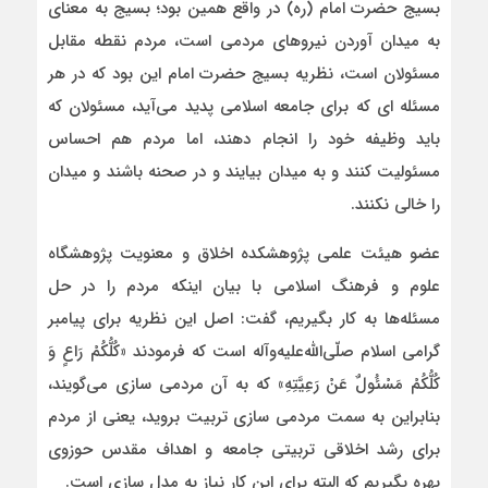
بسیج حضرت امام (ره) در واقع همین بود؛ بسیج به معنای
به میدان آوردن نیروهای مردمی است، مردم نقطه مقابل
مسئولان است، نظریه بسیج حضرت امام این بود که در هر
مسئله ای که برای جامعه اسلامی پدید می‌آید، مسئولان که
باید وظیفه خود را انجام دهند، اما مردم هم احساس
مسئولیت کنند و به میدان بیایند و در صحنه باشند و میدان
را خالی نکنند.
عضو هیئت علمی پژوهشکده اخلاق و معنویت پژوهشگاه
علوم و فرهنگ اسلامی با بیان اینکه مردم را در حل
مسئله‌ها به کار بگیریم، گفت: اصل این نظریه برای پیامبر
گرامی اسلام صلّی‌الله‌علیه‌وآله است که فرمودند «کُلُّکُمْ رَاعٍ وَ
کُلُّکُمْ مَسْئُولٌ عَنْ رَعِیَّتِهِ» که به آن مردمی سازی می‌گویند،
بنابراین به سمت مردمی سازی تربیت بروید، یعنی از مردم
برای رشد اخلاقی تربیتی جامعه و اهداف مقدس حوزوی
بهره بگیریم که البته برای این کار نیاز به مدل سازی است.