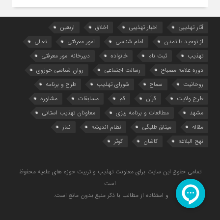
آثار تهذیبی
اخبار تهذیبی
اخلاق
اربعین
از توحید تا تمدن
امام شناسی
امور معرفتی
تعالی
تهذیب
ثبت نام
خانواده
دبیرخانه امور معرفتی
دوره علامه مصباح
رسالت اجتماعی
روان شناسی حوزوی
روحانیت
سماح
شورای تهذیب
طرح و برنامه
طرح ولایت
قرآن
قم
مسابقات
مشاوره
مشهد
مطالعات و برنامه ریزی
معاونان تهذیب استانی
مقاله
میثاق طلبگی
نظام اندیشه
نماز
نهج البلاغه
کاشان
کوثر
تمامی حقوق این سایت برای معاونت تهذیب و تربیت حوزه های علمیه محفوظ
است
و استفاده از مطالب با ذکر منبع بدون مانع است.