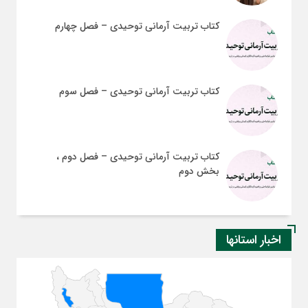
کتاب تربیت آرمانی توحیدی – فصل چهارم
کتاب تربیت آرمانی توحیدی – فصل سوم
کتاب تربیت آرمانی توحیدی – فصل دوم ،
بخش دوم
اخبار استانها
قم
یزد
البر
ایلا
گیل
فار
تهر
کرم
زنج
ارد
بوش
سمن
قزو
مرک
همد
لرس
گلس
اصف
خرا
خرا
خرا
سیس
ماز
کرد
هرم
کرم
کهگ
خوز
آذر
آذر
چها
و
و
غرب
شرق
رض
جنو
شما
بخت