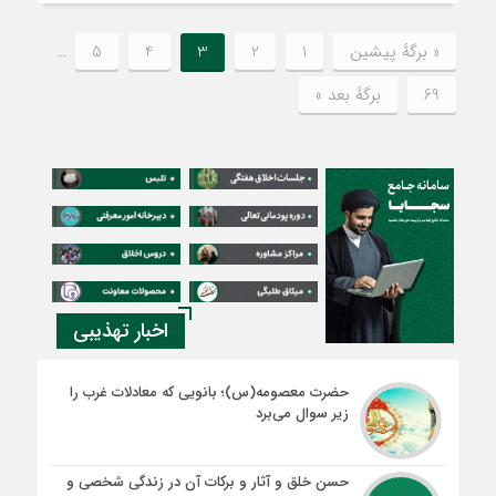
« برگه‌ٔ پیشین
1
2
3
4
5
…
69
برگهٔ بعد »
اخبار تهذیبی
حضرت معصومه(س)؛ بانویی که معادلات غرب را
زیر سوال می‌برد
حسن خلق و آثار و برکات آن در زندگی شخصی و